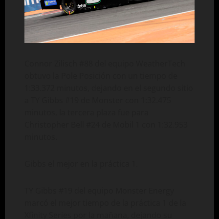
Connor Zilisch #88 del equipo WeatherTech
obtuvo la Pole Posición con un tiempo de
1:33.372 minutos, dejando en el segundo sitio
a TY Gibbs #19 de Monster con 1:32.475
minutos, la tercera plaza fue para
Christopher Bell #24 de Mobil 1 con 1:32.953
minutos.
Gibbs el mejor en la práctica 1.
TY Gibbs #19 del equipo Monster Energy
marcó el mejor tiempo de la práctica 1 de la
Xfinity Series por la mañana, dejando su