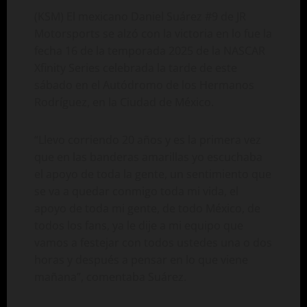
(KSM) El mexicano Daniel Suárez #9 de JR
Motorsports se alzó con la victoria en lo fue la
fecha 16 de la temporada 2025 de la NASCAR
Xfinity Series celebrada la tarde de este
sábado en el Autódromo de los Hermanos
Rodríguez, en la Ciudad de México.
“Llevo corriendo 20 años y es la primera vez
que en las banderas amarillas yo escuchaba
el apoyo de toda la gente, un sentimiento que
se va a quedar conmigo toda mi vida, el
apoyo de toda mi gente, de todo México, de
todos los fans, ya le dije a mi equipo que
vamos a festejar con todos ustedes una o dos
horas y después a pensar en lo que viene
mañana”, comentaba Suárez.