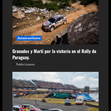
r
a
d
a
Automovilismo
s
Granados y Martí por la victoria en el Rally de
Paraguay.
Pablo Lozano
7 de agosto de 2026