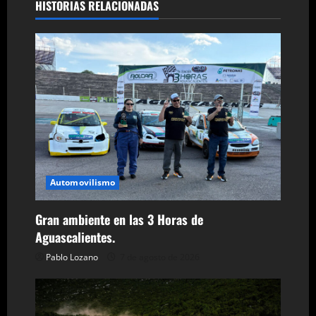
HISTORIAS RELACIONADAS
a
c
i
ó
n
d
Automovilismo
e
Gran ambiente en las 3 Horas de
e
Aguascalientes.
n
Pablo Lozano
7 de agosto de 2026
t