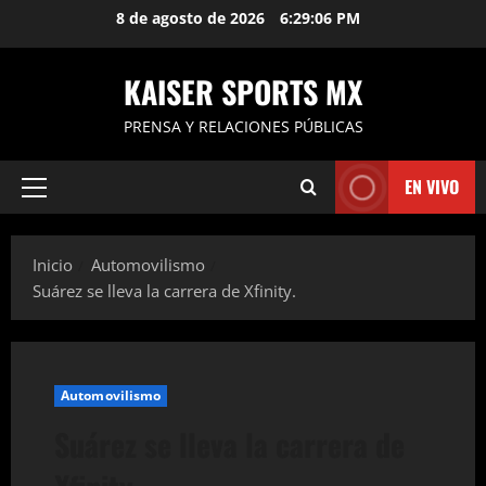
Saltar
8 de agosto de 2026
6:29:07 PM
al
contenido
KAISER SPORTS MX
PRENSA Y RELACIONES PÚBLICAS
EN VIVO
Menú
principal
Inicio
Automovilismo
Suárez se lleva la carrera de Xfinity.
Automovilismo
Suárez se lleva la carrera de