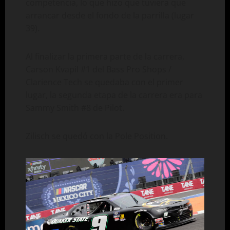
competencia, lo que hizo que tuviera que
arrancar desde el fondo de la parrilla (lugar
39).
Al finalizar la primera parte de la carrera,
Carson Kvapil #1 del Bass Pro Shops /
Clarience Tech se quedaba con el primer
lugar, la segunda etapa de la carrera era para
Sammy Smith #8 de Pilot.
Zilisch se quedó con la Pole Position.