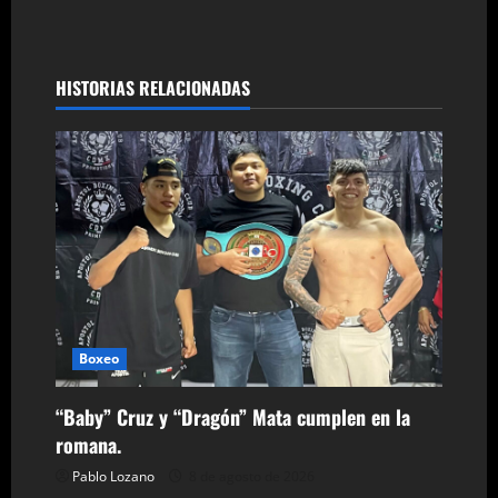
v
e
g
HISTORIAS RELACIONADAS
a
c
i
ó
n
Boxeo
d
e
“Baby” Cruz y “Dragón” Mata cumplen en la
romana.
e
Pablo Lozano
8 de agosto de 2026