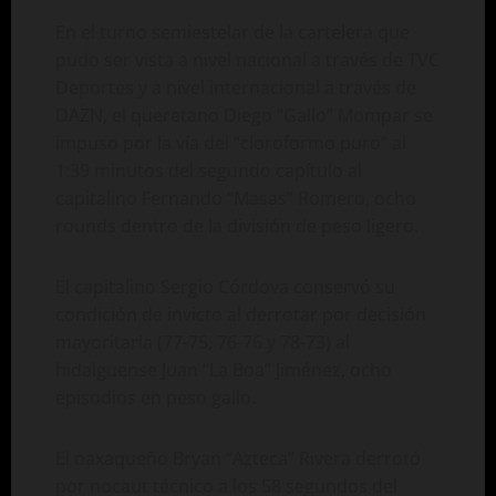
En el turno semiestelar de la cartelera que
pudo ser vista a nivel nacional a través de TVC
Deportes y a nivel internacional a través de
DAZN, el queretano Diego “Gallo” Mompar se
impuso por la vía del “cloroformo puro” al
1:39 minutos del segundo capítulo al
capitalino Fernando “Masas” Romero, ocho
rounds dentro de la división de peso ligero.
El capitalino Sergio Córdova conservó su
condición de invicto al derrotar por decisión
mayoritaria (77-75, 76-76 y 78-73) al
hidalguense Juan “La Boa” Jiménez, ocho
episodios en peso gallo.
El oaxaqueño Bryan “Azteca” Rivera derrotó
por nocaut técnico a los 58 segundos del