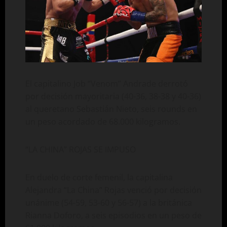
El capitalino Job “Venom” Andrade derrotó
por decisión mayoritaria (40-36, 38-38 y 40-36)
al queretano Sebastián Nieto, seis rounds en
un peso acordado de 68.000 kilogramos.
“LA CHINA” ROJAS SE IMPUSO
En duelo de corte femenil, la capitalina
Alejandra “La China” Rojas venció por decisión
unánime (54-59, 53-60 y 56-57) a la británica
Rianna Doforo, a seis episodios en un peso de