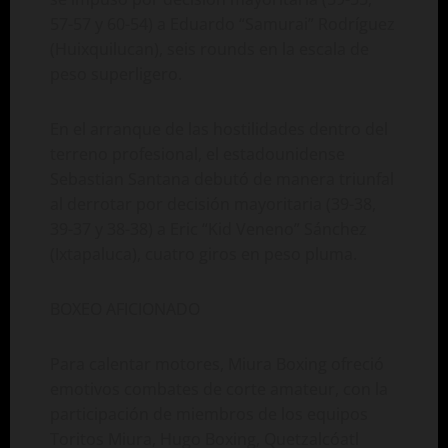
57-57 y 60-54) a Eduardo “Samurai” Rodríguez
(Huixquilucan), seis rounds en la escala de
peso superligero.
En el arranque de las hostilidades dentro del
terreno profesional, el estadounidense
Sebastian Santana debutó de manera triunfal
al derrotar por decisión mayoritaria (39-38,
39-37 y 38-38) a Eric “Kid Veneno” Sánchez
(Ixtapaluca), cuatro giros en peso pluma.
BOXEO AFICIONADO
Para calentar motores, Miura Boxing ofreció
emotivos combates de corte amateur, con la
participación de miembros de los equipos
Toritos Miura, Hugo Boxing, Quetzalcóatl