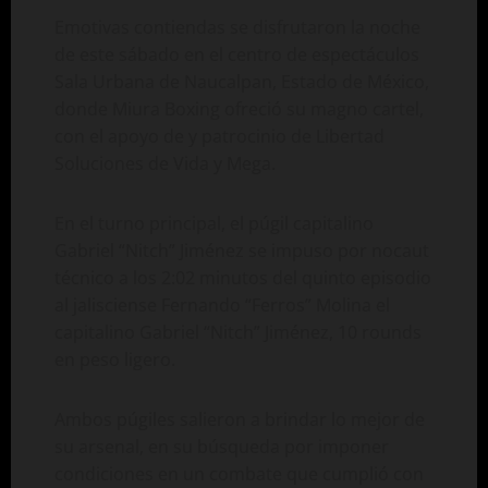
Emotivas contiendas se disfrutaron la noche
de este sábado en el centro de espectáculos
Sala Urbana de Naucalpan, Estado de México,
donde Miura Boxing ofreció su magno cartel,
con el apoyo de y patrocinio de Libertad
Soluciones de Vida y Mega.
En el turno principal, el púgil capitalino
Gabriel “Nitch” Jiménez se impuso por nocaut
técnico a los 2:02 minutos del quinto episodio
al jalisciense Fernando “Ferros” Molina el
capitalino Gabriel “Nitch” Jiménez, 10 rounds
en peso ligero.
Ambos púgiles salieron a brindar lo mejor de
su arsenal, en su búsqueda por imponer
condiciones en un combate que cumplió con