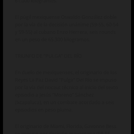
61.000 kilogramos.
El púgil mexiquense Oswaldo González doble
por la vía de la decisión unánime (59-55, 60-54
y 59-55) al cubano Enzo Herrera, seis rounds
en un peso de 65.300 kilogramos.
TRIUNFO DE “PULGA” DEL RÍO
En duelo de mexiquenses, el originario de los
Reyes La Paz David “Pulga” Del Río se impuso
por la vía del nocaut técnico al inicio del sexto
episodio a Jesús “Moreno” Sánchez
(Ixtapaluca), en un combate acordado a seis
episodios en peso pluma.
El originario de Miami, Florida, Gavonne Bess
se impuso por decisión mayoritaria (59-55,