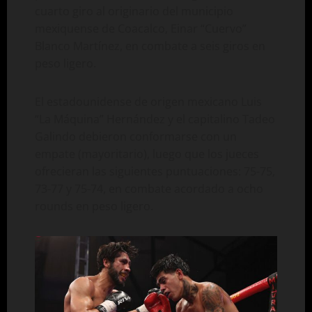
cuarto giro al originario del municipio
mexiquense de Coacalco, Einar “Cuervo”
Blanco Martínez, en combate a seis giros en
peso ligero.
El estadounidense de origen mexicano Luis
“La Máquina” Hernández y el capitalino Tadeo
Galindo debieron conformarse con un
empate (mayoritario), luego que los jueces
ofrecieran las siguientes puntuaciones: 75-75,
73-77 y 75-74, en combate acordado a ocho
rounds en peso ligero.