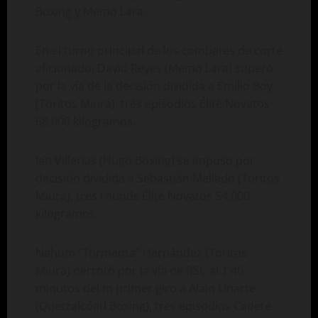
Boxing y Memo Lara.
En el turno principal de los combates de corte
aficionado, David Reyes (Memo Lara) superó
por la vía de la decisión dividida a Emilio Boy
(Toritos Miura), tres episodios Élite Novatos
68.000 kilogramos.
Ian Villerias (Hugo Boxing) se impuso por
decisión dividida a Sebastián Mellado (Toritos
Miura), tres rounds Élite Novatos 54.000
kilogramos.
Nahum “Tormenta” Hernández (Toritos
Miura) derrotó por la vía de RSC al 1:40
minutos del m primer giro a Alain Linarte
(Quetzalcóatl Boxing), tres episodios Cadete