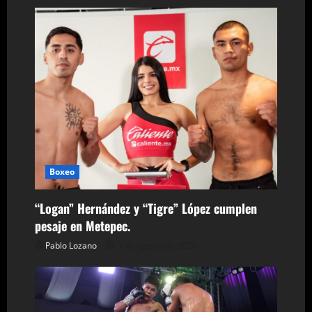
n
t
r
a
d
a
Boxeo
s
“Logan” Hernández y “Tigre” López cumplen
pesaje en Metepec.
Pablo Lozano
7 de agosto de 2026