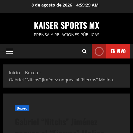
Saltar
8 de agosto de 2026
4:59:30 AM
al
contenido
KAISER SPORTS MX
PRENSA Y RELACIONES PÚBLICAS
EN VIVO
Menú
principal
Inicio
Boxeo
Gabriel “Nitchs” Jiménez noquea al “Fierros” Molina.
Boxeo
Gabriel “Nitchs” Jiménez