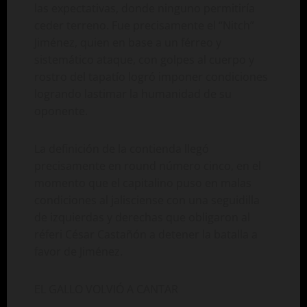
las expectativas, donde ninguno permitiría
ceder terreno. Fue precisamente el “Nitch”
Jiménez, quien en base a un férreo y
sistemático ataque, con golpes al cuerpo y
rostro del tapatío logró imponer condiciones
logrando lastimar la humanidad de su
oponente.
La definición de la contienda llegó
precisamente en round número cinco, en el
momento que el capitalino puso en malas
condiciones al jalisciense con una seguidilla
de izquierdas y derechas que obligaron al
réferi César Castañón a detener la batalla a
favor de Jiménez.
EL GALLO VOLVIÓ A CANTAR