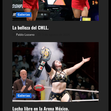
d
a
Galerias
s
La belleza del CMLL.
Pablo Lozano
5 de agosto de 2026
Galerias
Lucha libre en la Arena México.