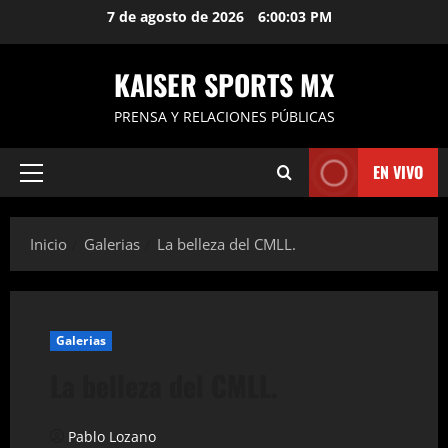
Saltar
7 de agosto de 2026
6:00:04 PM
al
contenido
KAISER SPORTS MX
PRENSA Y RELACIONES PÚBLICAS
EN VIVO
Menú
principal
Inicio
Galerias
La belleza del CMLL.
Galerias
La belleza del CMLL.
Pablo Lozano