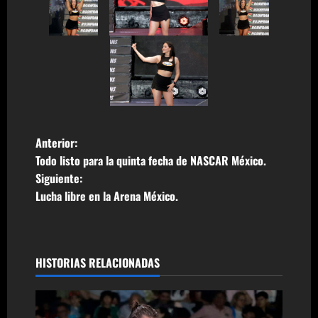
N
Anterior:
Todo listo para la quinta fecha de NASCAR México.
a
Siguiente:
Lucha libre en la Arena México.
v
e
g
HISTORIAS RELACIONADAS
a