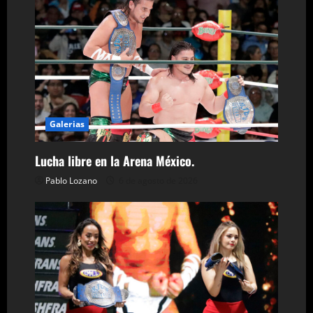
c
i
ó
n
d
Galerias
e
Lucha libre en la Arena México.
e
Pablo Lozano
6 de agosto de 2026
n
t
r
a