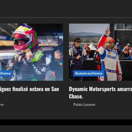
ilismo
Automovilismo
guez finalizó octava en San
Dynamic Motorsports amarra
Chase.
no
6 de agosto de 2026
Pablo Lozano
6 de agosto de 