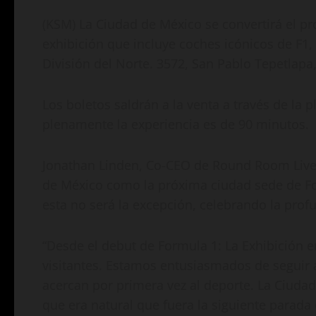
(KSM) La Ciudad de México se convertirá el p
exhibición que incluye coches icónicos de F1,
División del Norte. 3572, San Pablo Tepetlap
Los boletos saldrán a la venta a través de la 
plenamente la experiencia es de 90 minutos.
Jonathan Linden, Co-CEO de Round Room Live 
de México como la próxima ciudad sede de Form
esta no será la excepción, celebrando la prof
“Desde el debut de Formula 1: La Exhibición e
visitantes. Estamos entusiasmados de seguir a
acercan por primera vez al deporte. La Ciudad
que era natural que fuera la siguiente parada 