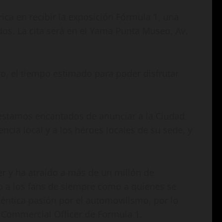
ca en recibir la exposición Fórmula 1, una
dos. La cita será en el Yama Punta Museo, Av.
ero, el tiempo estimado para poder disfrutar
estamos encantados de anunciar a la Ciudad
cia local y a los héroes locales de su sede, y
er y ha atraído a más de un millón de
to a los fans de siempre como a quienes se
téntica pasión por el automovilismo, por lo
ef Commercial Officer de Formula 1.