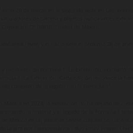
róximo 20 de marzo en la segunda sede en Latinoaméri
 simuladores de carrera y objetos nunca antes exhibi
a, Coyoacán, CP 04610, Ciudad de México.
plataforma Fever, y el inicio será el próximo 28 de en
y productor de Formula 1: La Exhibición, comentó: “
ula 1: La Exhibición. Cada edición reconoce la heren
unda conexión de la región con la Formula 1”.
n Madrid en 2023, la exhibición no ha dejado de crec
cercando la historia y el legado de la Formula 1 tan
 de México es un vibrante centro cultural con una au
de la gira por Latinoamérica”, dijo Emily Prazer, Chi