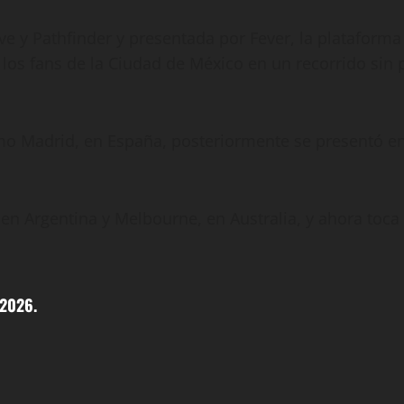
 y Pathfinder y presentada por Fever, la plataforma 
 a los fans de la Ciudad de México en un recorrido si
omo Madrid, en España, posteriormente se presentó e
en Argentina y Melbourne, en Australia, y ahora toca 
 2026.