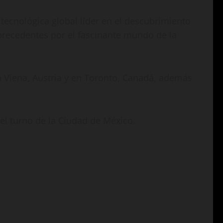
tecnológica global líder en el descubrimiento
n precedentes por el fascinante mundo de la
n Viena, Austria y en Toronto, Canadá, además
el turno de la Ciudad de México.