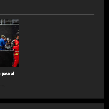
 pase al
2026