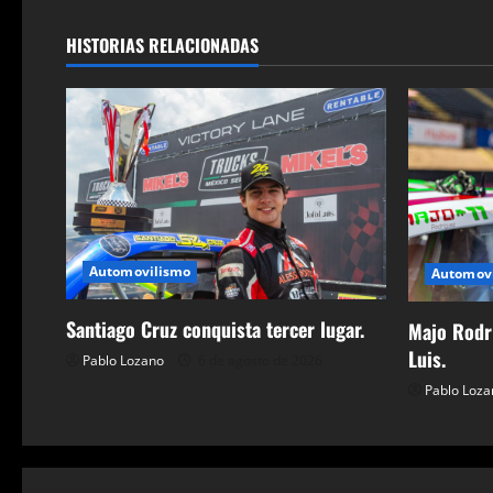
g
HISTORIAS RELACIONADAS
a
c
i
ó
n
Automovilismo
Automov
d
Santiago Cruz conquista tercer lugar.
Majo Rodrí
e
Luis.
Pablo Lozano
6 de agosto de 2026
Pablo Loza
e
n