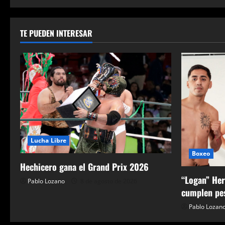
n
t
TE PUEDEN INTERESAR
r
a
d
a
s
Lucha Libre
Boxeo
Hechicero gana el Grand Prix 2026
“Logan” Her
Pablo Lozano
8 de agosto de 2026
cumplen pes
Pablo Lozan