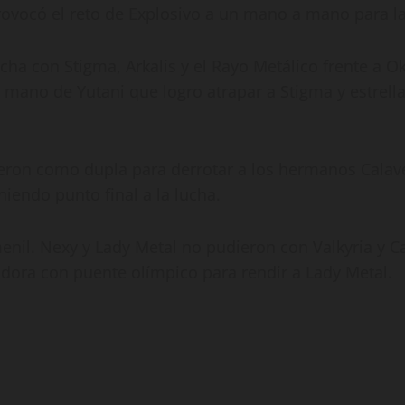
provocó el reto de Explosivo a un mano a mano para l
cha con Stigma, Arkalis y el Rayo Metálico frente a O
la mano de Yutani que logro atrapar a Stigma y estrellar
ieron como dupla para derrotar a los hermanos Calaver
oniendo punto final a la lucha.
menil. Nexy y Lady Metal no pudieron con Valkyria y C
adora con puente olímpico para rendir a Lady Metal