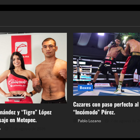
Boxeo
Cazares con paso perfecto al
“Incómodo” Pérez.
nández y “Tigre” López
aje en Metepec.
Pablo Lozano
7 de agosto de 
o
7 de agosto de 2026