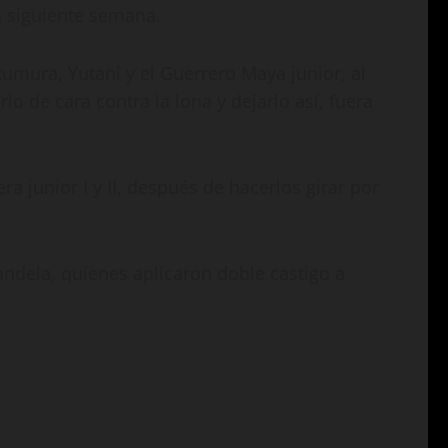
a siguiente semana.
kumura, Yutani y el Guerrero Maya junior, al
lo de cara contra la lona y dejarlo así, fuera
a junior I y II, después de hacerlos girar por
andela, quienes aplicaron doble castigo a
.