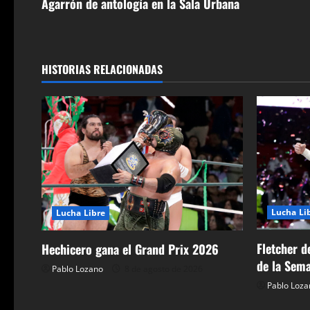
v
Agarrón de antología en la Sala Urbana
e
g
HISTORIAS RELACIONADAS
a
c
i
ó
n
Lucha Li
Lucha Libre
d
Fletcher d
Hechicero gana el Grand Prix 2026
e
de la Sema
Pablo Lozano
8 de agosto de 2026
Pablo Loza
e