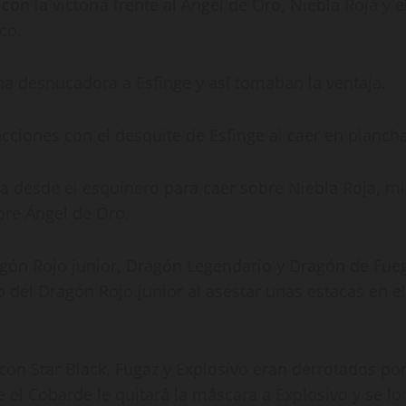
n la victoria frente al Ángel de Oro, Niebla Roja y el
co.
na desnucadora a Esfinge y así tomaban la ventaja.
cciones con el desquite de Esfinge al caer en plancha
a desde el esquinero para caer sobre Niebla Roja, mi
bre Ángel de Oro.
ragón Rojo junior, Dragón Legendario y Dragón de Fue
o del Dragón Rojo junior al asestar unas estacas en el
 con Star Black, Fugaz y Explosivo eran derrotados por
 el Cobarde le quitará la máscara a Explosivo y se lo 