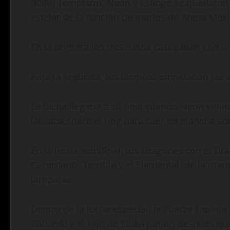
(KSM) Templario, Neón y Esfinge se quedaron co
estelar de la función de martes de Arena Méxi
En la primera los tres rudos castigaban con u
Para la segunda, los técnicos empataban las a
La lucha llegaba a su final cuando Neón volab
lanzaba sobre el ring para caer en plancha so
En la lucha semifinal, los Dragones con el D
Cavernario, Terrible y el Elemental, de la man
lámparas.
Dentro de la lucha especial, la Fuerza Tapatía
Cobarde y el Hijo de Stuka junior, después que