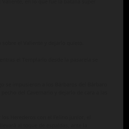
 Valiente, en lo que fue la batalla súper
 sobre el Valiente y dejarlo quieto.
entras el Templario desde la pasarela se
go se impusieron a los Bárbaros del Bárbaro
 pecho del Cavernario y dejarlo de cara a las
 los Herederos con el Felino junior, el
llevará al toque de espaldas, ante la