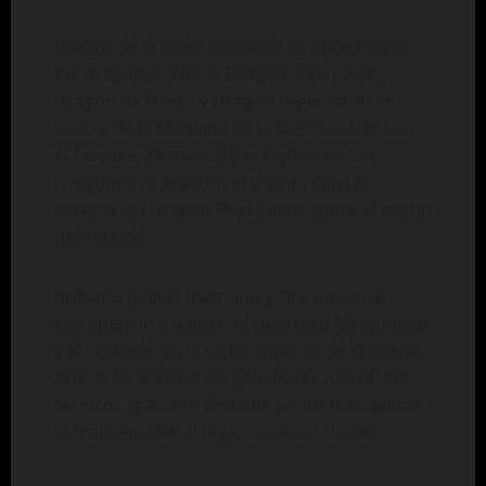
Dentro de la lucha semifinal se presentaron
los Dragones, con el Dragón Rojo junior,
Dragón de Fuego y Dragón Legendario en
contra de la Máquina de la Destrucción, con
el Terrible, Elemental y el Explosivo. Los
Dragones se llevaron el triunfo con las
estacas del Dragón Rojo junior sobre el pecho
del Terrible.
Brillante junior, Diamond y Oro junior se
enfrentaron a Raider, el Guerrero Maya junior
y el Cobarde en el turno especial de la noche,
al final de la lucha los ganadores fueron los
técnicos gracias a Brillante junior tras aplicar
la Frankenstein al regiomontano Raider.