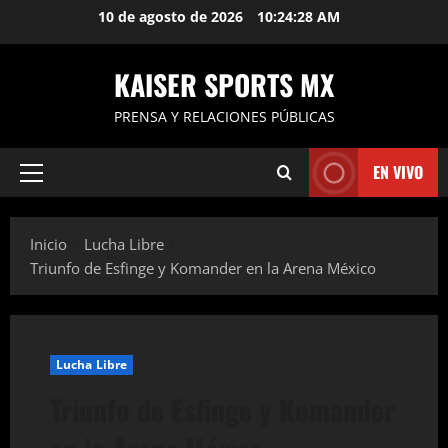
Saltar
10 de agosto de 2026
10:24:29 AM
al
contenido
KAISER SPORTS MX
PRENSA Y RELACIONES PÚBLICAS
EN VIVO
Menú
principal
Inicio
Lucha Libre
Triunfo de Esfinge y Komander en la Arena México
Lucha Libre
Triunfo de Esfinge y Komander