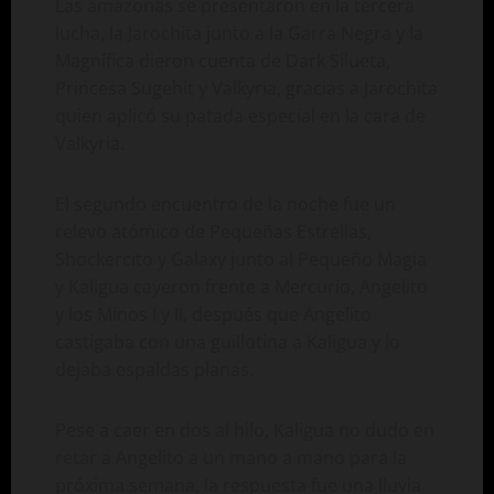
Las amazonas se presentaron en la tercera
lucha, la Jarochita junto a la Garra Negra y la
Magnífica dieron cuenta de Dark Silueta,
Princesa Sugehit y Valkyria, gracias a Jarochita
quien aplicó su patada especial en la cara de
Valkyria.
El segundo encuentro de la noche fue un
relevo atómico de Pequeñas Estrellas,
Shockercito y Galaxy junto al Pequeño Magia
y Kaligua cayeron frente a Mercurio, Angelito
y los Minos I y II, después que Angelito
castigaba con una guillotina a Kaligua y lo
dejaba espaldas planas.
Pese a caer en dos al hilo, Kaligua no dudo en
retar a Angelito a un mano a mano para la
próxima semana, la respuesta fue una lluvia