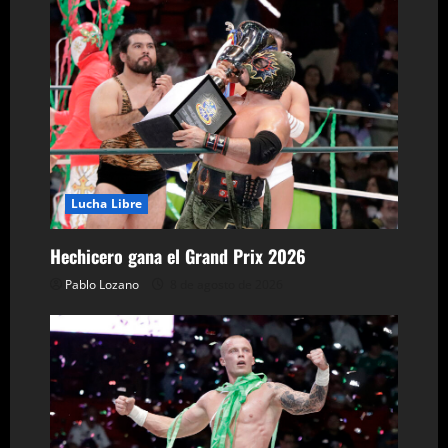
a
c
i
ó
n
d
Lucha Libre
e
Hechicero gana el Grand Prix 2026
Pablo Lozano
8 de agosto de 2026
e
n
t
r