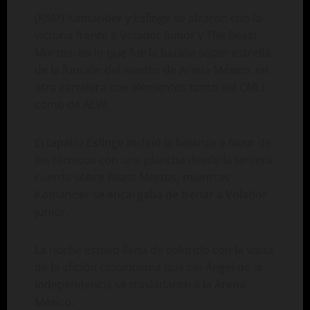
(KSM) Komander y Esfinge se alzaron con la
victoria frente a Volador junior y The Beast
Mortos, en lo que fue la batalla súper estrella
de la función del martes de Arena México, en
otra cartelera con elementos tanto del CMLL
como de AEW.
El tapatío Esfinge inclinó la balanza a favor de
los técnicos con una plancha desde la tercera
cuerda sobre Beast Mortos, mientras
Komander se encargaba de frenar a Volador
junior.
La noche estuvo llena de colorido con la visita
de la afición colombiana que del Ángel de la
Independencia se trasladaron a la Arena
México.