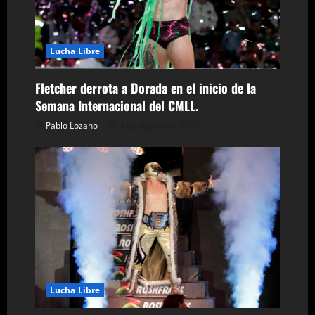
a
d
Lucha Libre
a
Fletcher derrota a Dorada en el inicio de la
s
Semana Internacional del CMLL.
Pablo Lozano
4 de agosto de 2026
Lucha Libre