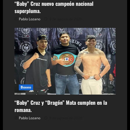
a
“Baby” Cruz nuevo campeón nacional
superpluma.
s
Pablo Lozano
9 de agosto de 2026
Boxeo
“Baby” Cruz y “Dragón” Mata cumplen en la
romana.
Pablo Lozano
8 de agosto de 2026