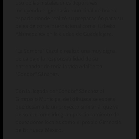
uso de las instalaciones deportivas
incluyendo el gimnasio municipal de boxeo,
espacio donde realizó su preparación para su
pelea de corte internacional con el Uzbeko
Akhmadaliev en la ciudad de Guadalajara.
“La Sombra” Castillo realizó una muy digna
pelea bajo la responsabilidad de su
entrenador de toda la vida Adalberto
“Condor” Sánchez.
Con la llegada de “Cóndor” Sánchez al
Gimnasio Municipal de Ixtlhuaca se espera
que desarrolle un proyecto similar al que ya
de sobra conocido gran posicionamiento de
boxeadores locales como el propio Gimnasio
de Ixtlhuaca México.