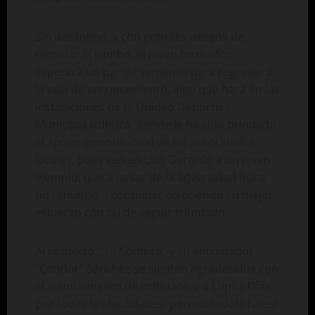
Sin desánimo, y con grandes deseos de
retomar el rumbo, el joven boxeador
esperará un par de semanas para regresar a
la sala de entrenamiento, algo que hará en las
instalaciones de la Unidad Deportiva
Municipal Ixtlhuca, donde le ha sido brindado
el apoyo incondicional de las autoridades
locales, pues ven en Luis Gerardo a un joven
ejemplo, que a pesar de la adversidad física
no renuncia a continuar ofreciendo su mejor
esfuerzo con tal de seguir triunfado.
Al respecto, “La Sombra” y su entrenador
“Condor” Sánchez se sienten agradecidos con
el ayuntamiento de Ixtlhuaca, y a Lupita Díaz,
por todas las facilidades, permitiéndole hacer