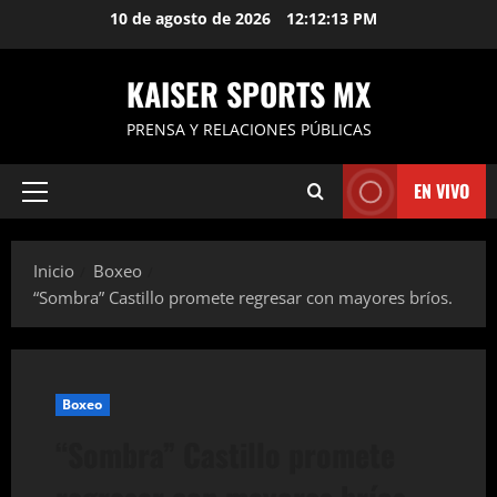
Saltar
10 de agosto de 2026
12:12:14 PM
al
contenido
KAISER SPORTS MX
PRENSA Y RELACIONES PÚBLICAS
EN VIVO
Menú
principal
Inicio
Boxeo
“Sombra” Castillo promete regresar con mayores bríos.
Boxeo
“Sombra” Castillo promete