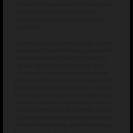
Sombra” Castillo prometió estar de regreso a
la brevedad, y agradeció al municipio
mexiquense de Ixtlhuaca, que encabeza
Lupita Díaz.
Sordomudo de nacimiento, el púgil oriundo
de Jiquipilco, Estado de México, junto con su
manager Adalberto “Condor” Sánchez, ha
logrado “remar a contracorriente” en un
complicado y apasionante deporte de los
puños, donde a pesar de su discapacidad ha
brindado tremendas batallas, tal y como lo
hizo el pasado sábado en Guadalajara, Jalisco,
al encarar al actual campeón interino de la
Asociación Mundial de Boxeo (WBA, por sus
siglas en inglés) de peso supergallo, uzbeco
Murodion Akhmadaliev, quien le superó por
la vía del nocaut técnico.