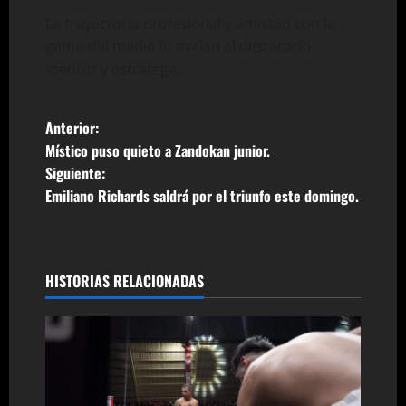
La trayectoria profesional y amistad con la
gente del medio lo avalan al destacado
mentor y estratega.
N
Anterior:
Místico puso quieto a Zandokan junior.
a
Siguiente:
Emiliano Richards saldrá por el triunfo este domingo.
v
e
g
HISTORIAS RELACIONADAS
a
c
i