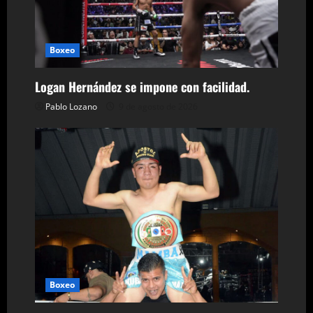
ó
n
Boxeo
d
Logan Hernández se impone con facilidad.
e
Pablo Lozano
9 de agosto de 2026
e
n
t
r
a
d
Boxeo