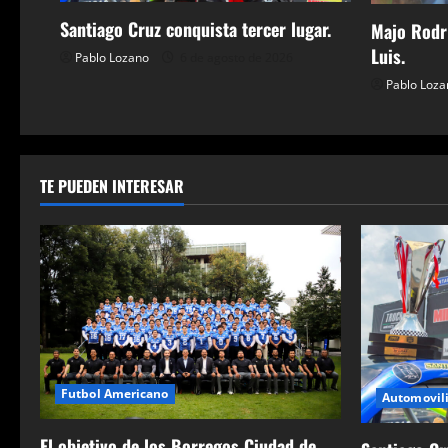
d
Santiago Cruz conquista tercer lugar.
Majo Rodrí
e
Luis.
Pablo Lozano
6 de agosto de 2026
Pablo Loza
e
n
t
TE PUEDEN INTERESAR
r
a
d
a
s
Futbol Americano
Automovil
El objetivo de los Borregos Ciudad de