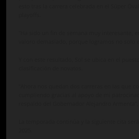
esto tras la carrera celebrada en el Súper Óva
playoffs.
“Ha sido un fin de semana muy interesante, en
valoro demasiado, porque logramos no solo est
Y con este resultado, Sol se ubica en el puest
clasificación de novatos.
“Ahora nos quedan dos carreras en las que co
cumpliendo gracias al apoyo de mi patrocinado
respaldo del Gobernador Alejandro Armenta”,
La temporada continúa y la siguiente cita ser
2025.