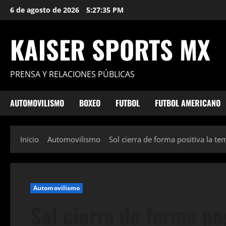
Saltar
6 de agosto de 2026
5:27:36 PM
al
contenido
KAISER SPORTS MX
PRENSA Y RELACIONES PÚBLICAS
AUTOMOVILISMO
BOXEO
FUTBOL
FUTBOL AMERICANO
Inicio
Automovilismo
Sol cierra de forma positiva la t
Automovilismo
Sol cierra de forma po