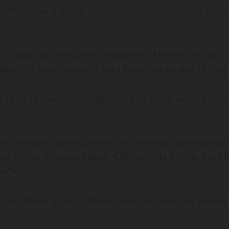
lo Potosino, y donde la categoría definió a los 7 pilo
 el que las emociones estuvieron al límite y me dio 
ar ahí, sino competir para llevarnos un top-10 muy v
o 14 de la clasificación general con 315 puntos, y de
mo siempre, priorizaremos el continuar aprendiendo
r oficial, Armand Puyolt, CEO de Vida Divina, y del 
 añadió.
á este domingo en el Óvalo de Aguascalientes, penúlt