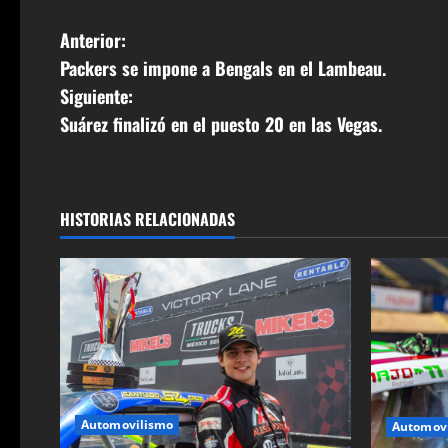
N
Anterior:
Packers se impone a Bengals en el Lambeau.
a
Siguiente:
v
Suárez finalizó en el puesto 20 en las Vegas.
e
g
HISTORIAS RELACIONADAS
a
c
i
ó
n
Automovilismo
Automov