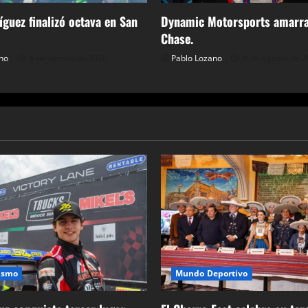
guez finalizó octava en San
Dynamic Motorsports amarra
Chase.
no
6 de agosto de 2026
Pablo Lozano
6 de agosto de 
Mundo Deportivo
ismo