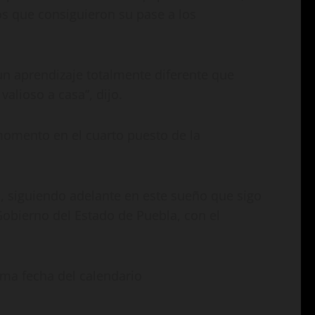
tos que consiguieron su pase a los
un aprendizaje totalmente diferente que
alioso a casa”, dijo.
 momento en el cuarto puesto de la
, siguiendo adelante en este sueño que sigo
Gobierno del Estado de Puebla, con el
ima fecha del calendario