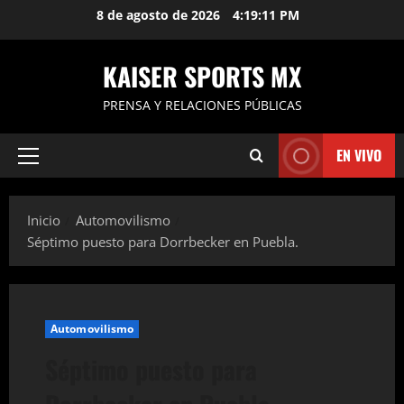
Saltar
8 de agosto de 2026
4:19:12 PM
al
contenido
KAISER SPORTS MX
PRENSA Y RELACIONES PÚBLICAS
EN VIVO
Menú
principal
Inicio
Automovilismo
Séptimo puesto para Dorrbecker en Puebla.
Automovilismo
Séptimo puesto para