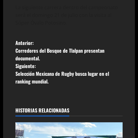
La siguiente carrera dentro del campeonato
será el domingo 21 de julio con la visita al
Súper Óvalo Potosino.
N
Anterior:
Corredores del Bosque de Tlalpan presentan
a
documental.
Siguiente:
v
Selección Mexicana de Rugby busca lugar en el
e
ranking mundial.
g
a
HISTORIAS RELACIONADAS
c
i