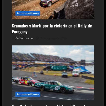
a
s
Automovilismo
Granados y Martí por la victoria en el Rally de
Paraguay.
Pablo Lozano
7 de agosto de 2026
Automovilismo