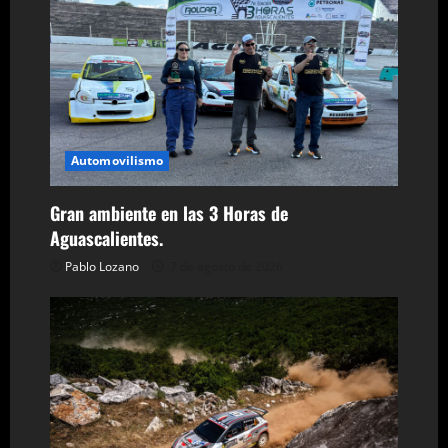
ó
n
d
e
Automovilismo
e
Gran ambiente en las 3 Horas de
n
Aguascalientes.
Pablo Lozano
7 de agosto de 2026
t
r
a
d