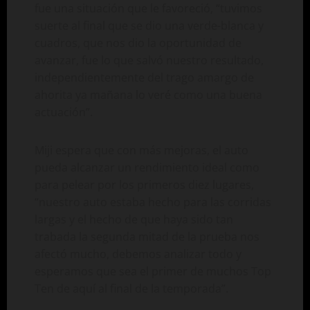
fue una situación que le favoreció, “tuvimos
suerte al final que se dio una verde-blanca y
cuadros, que nos dio la oportunidad de
avanzar, fue lo que salvó nuestro resultado,
independientemente del trago amargo de
ahorita ya mañana lo veré como una buena
actuación”.
Miji espera que con más mejoras, el auto
pueda alcanzar un rendimiento ideal como
para pelear por los primeros diez lugares,
“nuestro auto estaba hecho para las corridas
largas y el hecho de que haya sido tan
trabada la segunda mitad de la prueba nos
afectó mucho, debemos analizar todo y
esperamos que sea el primer de muchos Top
Ten de aquí al final de la temporada”.