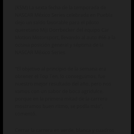
(KSM) La sexta fecha de la temporada de
NASCAR México Series celebrada en Puebla
dejo un saldo favorable para el piloto
queretano Miji Dorrbecker del equipo Car
Motion Motorsport, llevando al auto #66 a la
octava posición general y séptima de la
NASCAR México Series.
“El objetivo al principio de la semana era
obtener el Top Ten, lo conseguimos, fue
nuestro mejor resultado del año, pero nos
vamos con un sabor de boca agridulce,
porque en la primera mitad de la carrera
mostramos buen ritmo, se podía más”,
comentó.
Cerrar la carrera en verde, blanca y cuadros