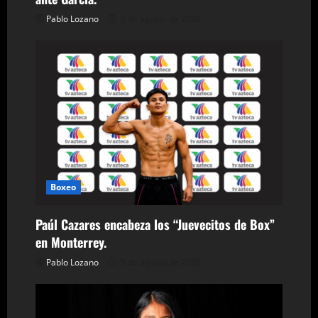
e
Pablo Lozano
5 de agosto de 2026
n
t
r
a
d
a
Boxeo
s
Paúl Cazares encabeza los “Juevecitos de Box”
en Monterrey.
Pablo Lozano
5 de agosto de 2026