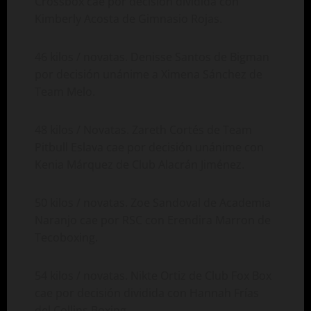
Crossbox cae por decisión dividida con
Kimberly Acosta de Gimnasio Rojas.
46 kilos / novatas. Denisse Santos de Bigman
por decisión unánime a Ximena Sánchez de
Team Melo.
48 kilos / Novatas. Zareth Cortés de Team
Pitbull Eslava cae por decisión unánime con
Kenia Márquez de Club Alacrán Jiménez.
50 kilos / novatas. Zoe Sandoval de Academia
Naranjo cae por RSC con Erendira Marron de
Tecoboxing.
54 kilos / novatas. Nikte Ortiz de Club Fox Box
cae por decisión dividida con Hannah Frías
del Collins Boxing.