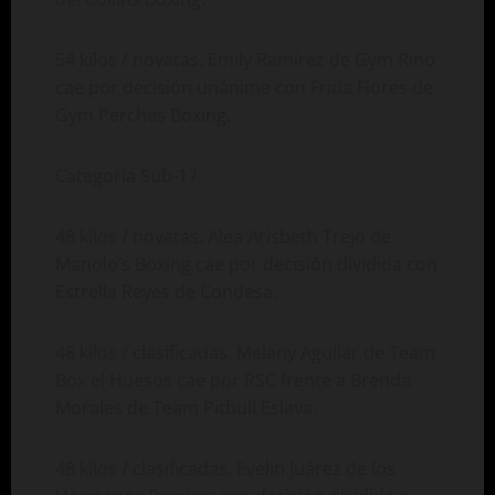
54 kilos / novatas. Emily Ramírez de Gym Rino
cae por decisión unánime con Frida Flores de
Gym Perches Boxing.
Categoría Sub-17.
48 kilos / novatas. Alea Arisbeth Trejo de
Manolo’s Boxing cae por decisión dividida con
Estrella Reyes de Condesa.
48 kilos / clasificadas. Melany Aguilar de Team
Box el Huesos cae por RSC frente a Brenda
Morales de Team Pitbull Eslava.
48 kilos / clasificadas. Evelin Juárez de los