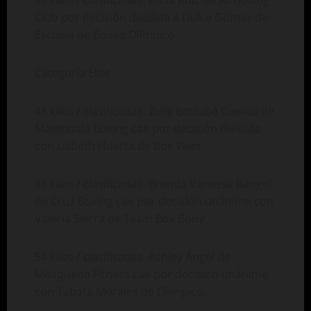
Club por decisión dividida a Dulce Gómez de
Escuela de Boxeo Olímpico.
Categoría Élite.
48 kilos / clasificadas. Zully Betsabé Cuevas de
Matehuala Boxing cae por decisión dividida
con Lizbeth Huerta de Box Viver.
48 kilos / clasificadas. Brenda Vanessa Rangel
de Cruz Boxing cae por decisión unánime con
Valeria Sierra de Team Box Bony.
54 kilos / clasificadas. Ashley Ángel de
Mosqueda Fitness cae por decisión unánime
con Tabata Morales de Olímpico.