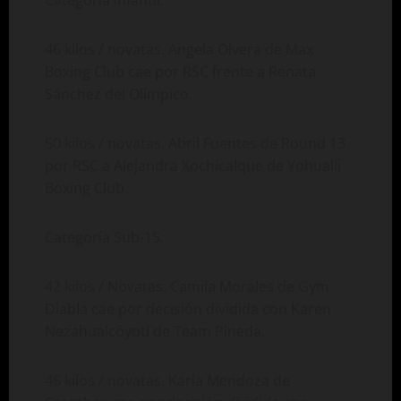
46 kilos / novatas. Angela Olvera de Max
Boxing Club cae por RSC frente a Renata
Sánchez del Olímpico.
50 kilos / novatas. Abril Fuentes de Round 13
por RSC a Alejandra Xochicalque de Yohualli
Boxing Club.
Categoría Sub-15.
42 kilos / Novatas. Camila Morales de Gym
Diabla cae por decisión dividida con Karen
Nezahualcóyotl de Team Pineda.
46 kilos / novatas. Karla Mendoza de