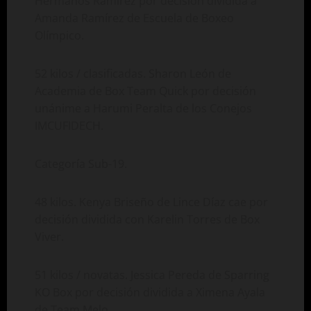
Hermanos Ramírez por decisión dividida a
Amanda Ramírez de Escuela de Boxeo
Olímpico.
52 kilos / clasificadas. Sharon León de
Academia de Box Team Quick por decisión
unánime a Harumi Peralta de los Conejos
IMCUFIDECH.
Categoría Sub-19.
48 kilos. Kenya Briseño de Lince Díaz cae por
decisión dividida con Karelin Torres de Box
Viver.
51 kilos / novatas. Jessica Pereda de Sparring
KO Box por decisión dividida a Ximena Ayala
de Team Melo.