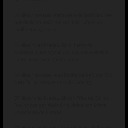
51 kilos / novatas. Karla Avila de Gold Box cae
por decisión unánime con Pilar López de
Janillo Boxing Team.
51 kilos / clasificadas. Karol Pérez de
Matehuala Boxing cae por RSC con Gabriela
Castelán de Gym Zorrita Luna.
54 kilos / novatas. Azul Rocha de GAB por RSC
a María Hernández de GDLK Boxing.
57 kilos / clasificadas. Allison Frías de Collins
Boxing cae por decisión dividida con Mirna
Crescencio de Bicman.
57 kilos / clasificadas. Frida Ruiz de Ali Boxing