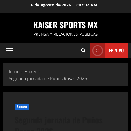
Saltar
6 de agosto de 2026
3:07:03 AM
al
contenido
KAISER SPORTS MX
PRENSA Y RELACIONES PÚBLICAS
EN VIVO
Menú
principal
Inicio
Boxeo
Segunda jornada de Puños Rosas 2026.
Boxeo
Segunda jornada de Puños