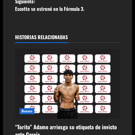
a
Siguiente:
Escotto se estrenó en la Fórmula 3.
v
e
g
HISTORIAS RELACIONADAS
a
c
i
ó
n
d
Boxeo
e
“Torito” Adame arriesga su etiqueta de invicto
ante García.