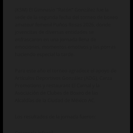
(KSM) El Gimnasio “Ratón” González fue la
sede de la segunda fecha del torneo de boxeo
amateur femenil Puños Rosas 2026, donde
jovencitas de diversas entidades se
enfrascaron en una jornada llena de
emociones, momentos emotivos y las porras
haciendo especial la tarde.
Para este año el torneo agradece el apoyo de
Artículos Deportivos González (ADG), Carza
Promotions y restaurant El Carnal y la
Asociación de Clubes de Boxeo de las
Alcaldías de la Ciudad de México AC.
Los resultados de la jornada fueron:
Categoría infantil.