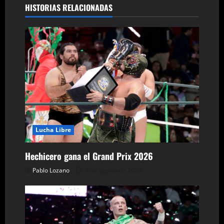
g
HISTORIAS RELACIONADAS
a
c
i
ó
n
d
Lucha Libre
e
Hechicero gana el Grand Prix 2026
Pablo Lozano
8 de agosto de 2026
e
n
t