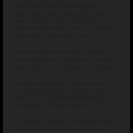
gran espectáculo la noche del jueves 21de
agosto en el Salón la Maraka de la Ciudad de
México, donde estarán compartiendo
escenario la lucha libre y el rock, las acciones
darán inicio a partir de las 21 horas.
En la lucha estelar de la noche, Tinieblas
junior y Alushe harán equipo con Cibernético
para enfrentar al Pirata Morgan y al Solitario.
La batalla semifinal de la noche será con
Huracán Ramírez junior, Zumbi y el Rey de
Bronce contra el Hijo del Pirata Morgan,
Travis Banks y el Tanque Infernal.
La segunda lucha será una batalla de mujeres
en relevos sencillos, Lolita y Jessie Jackson