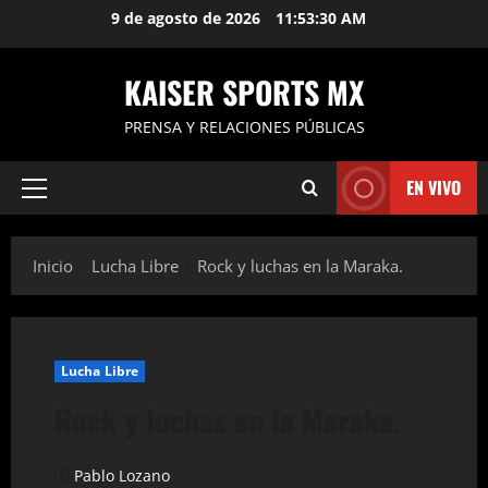
Saltar
9 de agosto de 2026
11:53:30 AM
al
contenido
KAISER SPORTS MX
PRENSA Y RELACIONES PÚBLICAS
EN VIVO
Menú
principal
Inicio
Lucha Libre
Rock y luchas en la Maraka.
Lucha Libre
Rock y luchas en la Maraka.
Pablo Lozano