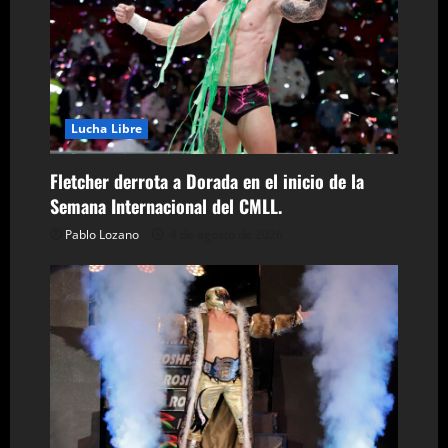
r
a
d
Lucha Libre
a
Fletcher derrota a Dorada en el inicio de la
s
Semana Internacional del CMLL.
Pablo Lozano
4 de agosto de 2026