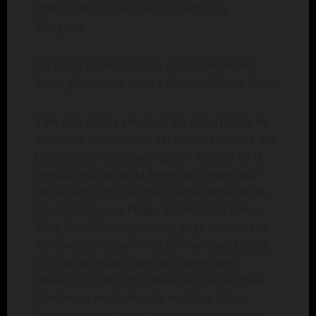
frente a la Hija de Fuerza Guerrera y
Morgana.
El primer combate de la noche, Ángel del
Amor y Freesbee contra Hip Hop Man y Rider.
Y en esta noche sin igual, los encargados de
incendiar los sentidos serán nada menos que
Los Senseishons, supergrupo forjado en la
médula espinal de la legendaria Avanzada
Regia. Ver juntos a Jonáz de Plastilina Mosh,
Omar Góngora y Pliego Villarreal de Kinky,
Eddy González de Jumbo y Jorge Maldonado
en la voz principal no es solo un lujo, es una
cita con la historia del rock alternativo
mexicano. Cada uno, desde sus respectivas
trincheras musicales, ha escrito páginas
fundamentales en el cancionero emocional