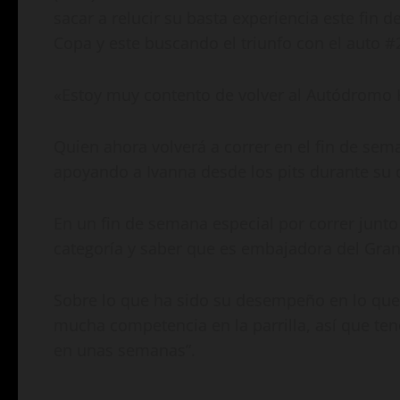
sacar a relucir su basta experiencia este fi
Copa y este buscando el triunfo con el auto #
«Estoy muy contento de volver al Autódromo
Quien ahora volverá a correr en el fin de se
apoyando a Ivanna desde los pits durante su d
En un fin de semana especial por correr junto
categoría y saber que es embajadora del Gran 
Sobre lo que ha sido su desempeño en lo que 
mucha competencia en la parrilla, así que ten
en unas semanas”.