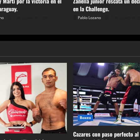
 Martí por la victoria en el
Zanella junior rescata un déc
araguay.
en la Challenge.
no
7 de agosto de 2026
Pablo Lozano
7 de agosto de 
Boxeo
Cazares con paso perfecto al