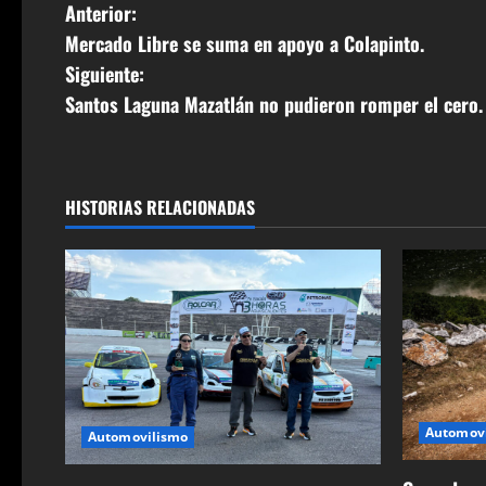
N
Anterior:
Mercado Libre se suma en apoyo a Colapinto.
a
Siguiente:
v
Santos Laguna Mazatlán no pudieron romper el cero.
e
g
HISTORIAS RELACIONADAS
a
c
i
ó
n
Automov
Automovilismo
d