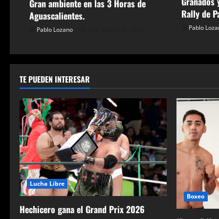
Granados y
Gran ambiente en las 3 Horas de
e
Rally de P
Aguascalientes.
Pablo Loza
e
Pablo Lozano
7 de agosto de 2026
n
t
TE PUEDEN INTERESAR
r
a
d
a
s
Lucha Libre
Boxeo
Hechicero gana el Grand Prix 2026