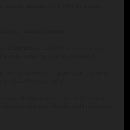
z, cuando participe en la GTM de la Súper
 México”, expresó Homero.
o, “el año pasado estuve tras bambalinas,
la pista, cada uno en su propio auto”.
 “mi hija ha tenido un gran desarrollo en la
r juntos el fin de semana”.
jos para el equipo, con un nuevo formato y
n entrenamiento para el cierre de la temporada