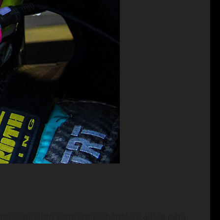
loto capitalino Homero Richards se alista para