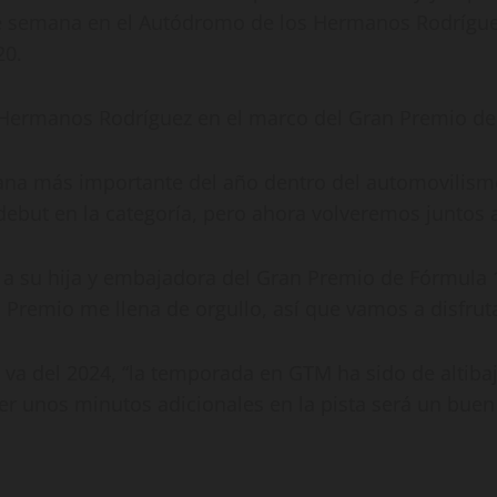
n de semana en el Autódromo de los Hermanos Rodrígue
20.
 Hermanos Rodríguez en el marco del Gran Premio de
mana más importante del año dentro del automovilism
ebut en la categoría, pero ahora volveremos juntos a 
 a su hija y embajadora del Gran Premio de Fórmula 1,
Premio me llena de orgullo, así que vamos a disfruta
va del 2024, “la temporada en GTM ha sido de altiba
er unos minutos adicionales en la pista será un bue