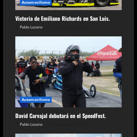
d
Automovilismo
e
Victoria de Emiliano Richards en San Luis.
Pablo Lozano
5 de agosto de 2026
e
n
t
r
a
d
Automovilismo
a
David Carvajal debutará en el SpeedFest.
s
Pablo Lozano
5 de agosto de 2026