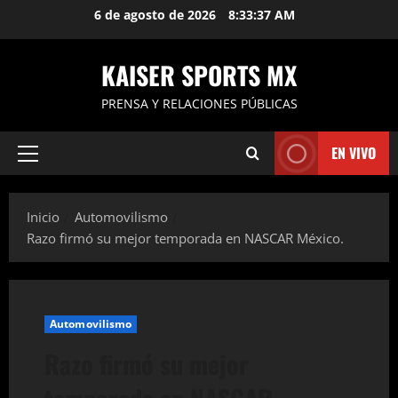
Saltar
6 de agosto de 2026
8:33:38 AM
al
contenido
KAISER SPORTS MX
PRENSA Y RELACIONES PÚBLICAS
EN VIVO
Menú
principal
Inicio
Automovilismo
Razo firmó su mejor temporada en NASCAR México.
Automovilismo
Razo firmó su mejor