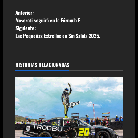
N
Anterior:
Maserati seguirá en la Fórmula E.
a
Siguiente:
Las Pequeñas Estrellas en Sin Salida 2025.
v
e
g
HISTORIAS RELACIONADAS
a
c
i
ó
n