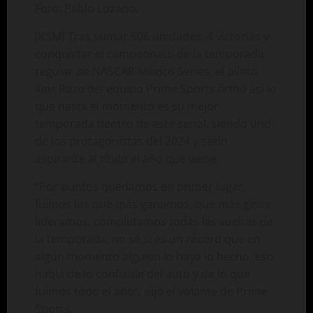
Foto: Pablo Lozano.
(KSM) Tras sumar 506 unidades, 4 victorias y
conquistar el campeonato de la temporada
regular de NASCAR México Series, el piloto
Xavi Razo del equipo Prime Sports firmó así lo
que hasta el momento es su mejor
temporada dentro de este serial, siendo uno
de los protagonistas del 2024 y serio
aspirante al título el año que viene.
“Por puntos quedamos en primer lugar,
fuimos los que más ganamos, que más giros
lideramos, completamos todas las vueltas de
la temporada, no sé si es un récord que en
algún momento alguien lo haya lo hecho, eso
habla de lo confiable del auto y de lo que
fuimos todo el año”, dijo el volante de Prime
Sports.