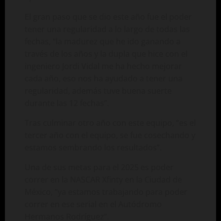
El gran paso que se dio este año fue el poder
tener una regularidad a lo largo de todas las
fechas, “la madurez que he ido ganando a
través de los años y la dupla que hice con el
ingeniero Jordi Vidal me ha hecho mejorar
cada año, eso nos ha ayudado a tener una
regularidad, además tuve buena suerte
durante las 12 fechas”.
Tras culminar otro año con este equipo, “es el
tercer año con el equipo, se fue cosechando y
estamos sembrando los resultados”.
Una de sus metas para el 2025 es poder
correr en la NASCAR Xfinty en la Ciudad de
México, “ya estamos trabajando para poder
correr en ese serial en el Autódromo
Hermanos Rodríguez”.