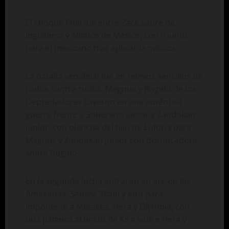
El choque final fue entre Zack Sabre de
Inglaterra y Místico de México, con triunfo
para el mexicano tras aplicar la mística.
La batalla semifinal fue en relevos sencillos de
rudos contra rudos. Magnus y Rugido de los
Depredadores cayeron en una auténtica
guerra frente a Soberano junior y Zandokan
junior, con plancha del hijo de Euforia para
Magnus y Zandokan junior con desnucadora
sobre Rugido.
En la segunda lucha entraron en acción las
Amazonas. Sanely, Skadi y Kira para
imponerse a Metálica, Hera y Olympia, con
una palanca al brazo de Kira sobre Hera y