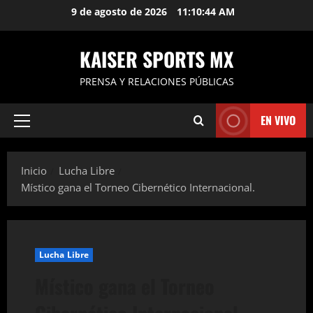
Saltar
9 de agosto de 2026
11:10:44 AM
al
contenido
KAISER SPORTS MX
PRENSA Y RELACIONES PÚBLICAS
EN VIVO
Menú
principal
Inicio
Lucha Libre
Místico gana el Torneo Cibernético Internacional.
Lucha Libre
Místico gana el Torneo