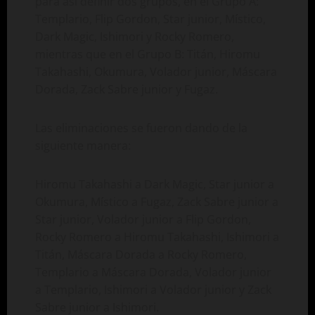
para así definir dos grupos, en el Grupo A:
Templario, Flip Gordon, Star junior, Místico,
Dark Magic, Ishimori y Rocky Romero,
mientras que en el Grupo B: Titán, Hiromu
Takahashi, Okumura, Volador junior, Máscara
Dorada, Zack Sabre junior y Fugaz.
Las eliminaciones se fueron dando de la
siguiente manera:
Hiromu Takahashi a Dark Magic, Star junior a
Okumura, Místico a Fugaz, Zack Sabre junior a
Star junior, Volador junior a Flip Gordon,
Rocky Romero a Hiromu Takahashi, Ishimori a
Titán, Máscara Dorada a Rocky Romero,
Templario a Máscara Dorada, Volador junior
a Templario, Ishimori a Volador junior y Zack
Sabre junior a Ishimori.