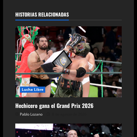
g
HISTORIAS RELACIONADAS
a
c
i
ó
n
d
Lucha Libre
e
Hechicero gana el Grand Prix 2026
e
Pablo Lozano
8 de agosto de 2026
n