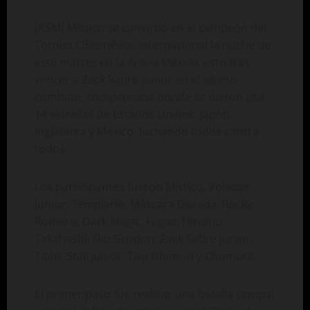
(KSM) Místico se convirtió en el campeón del
Torneo Cibernético Internacional la noche de
este martes en la Arena México, esto tras
vencer a Zack Sabre junior en el último
combate, competencia donde se dieron cita
14 estrellas de Estados Unidos, Japón,
Inglaterra y México, luchando todos contra
todos.
Los participantes fueron Místico, Volador
junior, Templario, Máscara Dorada, Rocky
Romero, Dark Magic, Fugaz, Hiromu
Takahashi, Flip Gordon, Zack Sabre junior,
Titán, Star junior, Taiji Ishimori y Okumura.
El primer paso fue realizar una batalla campal