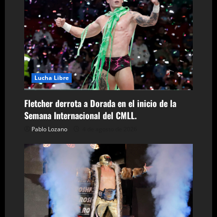
t
r
a
d
a
Lucha Libre
s
Fletcher derrota a Dorada en el inicio de la
Semana Internacional del CMLL.
Pablo Lozano
4 de agosto de 2026