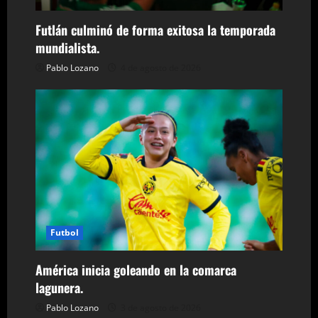
d
Futlán culminó de forma exitosa la temporada
e
mundialista.
e
Pablo Lozano
4 de agosto de 2026
n
t
r
a
d
Futbol
a
América inicia goleando en la comarca
s
lagunera.
Pablo Lozano
3 de agosto de 2026