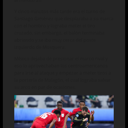
Y cinco minutos más tarde era el turno de
Santiago Giménez que desplazaba a su marca
con el hombro y lograba meter el tiro
cruzado, sin embargo, el balón terminaba
abriendo y se iba muy cerca del poste
izquierdo de Mosquera.
México dejaba de presionar el marco rival y
eso lo aprovechaban los centroamericanos
para irse al ataque y empezar a meter tiros a
la portería de Malagón, el cual lograba salvar
su arco en par de ocasiones.