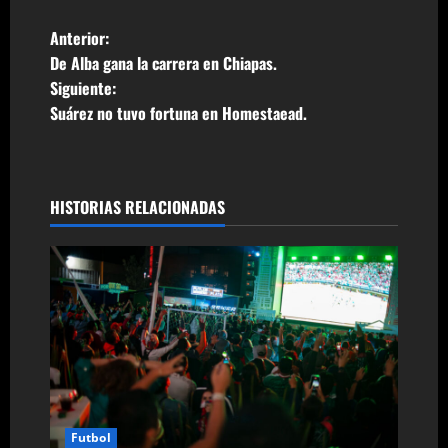
N
Anterior:
De Alba gana la carrera en Chiapas.
a
Siguiente:
Suárez no tuvo fortuna en Homestaead.
v
e
g
HISTORIAS RELACIONADAS
a
c
i
ó
n
Futbol