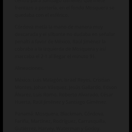
centro para Santiago Giménez que mete
frentazo a portería, en el fondo Mosquera se
quedaba con el esférico.
Córdova metía la mano de manera muy
descarada y el silbante no dudaba en señalar
penalti a favor de México, Raúl Jiménez la
cobraba a la izquierda de Mosquera y así
marcaba el 2-1 al llegar el minuto 91.
Alineaciones.
México: Luis Malagón, Israel Reyes, Cristian
Montes, Johan Vásquez, Jesús Gallardo, Edson
Álvarez, Luis Romo, Roberto Alvarado, César
Huerta, Raúl Jiménez y Santiago Giménez.
Panamá: Mosquera, Blackman, Córdova,
Fariña, Martínez, Rodríguez, Carrasquilla,
Gutiérrez, Harvey, Waterman y Godoy.