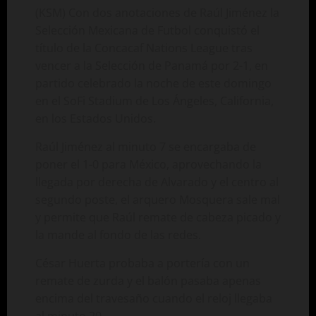
(KSM) Con dos anotaciones de Raúl Jiménez la
Selección Mexicana de Futbol conquistó el
título de la Concacaf Nations League tras
vencer a la Selección de Panamá por 2-1, en
partido celebrado la noche de este domingo
en el SoFi Stadium de Los Ángeles, California,
en los Estados Unidos.
Raúl Jiménez al minuto 7 se encargaba de
poner el 1-0 para México, aprovechando la
llegada por derecha de Alvarado y el centro al
segundo poste, el arquero Mosquera sale mal
y permite que Raúl remate de cabeza picado y
la mande al fondo de las redes.
César Huerta probaba a portería con un
remate de zurda y el balón pasaba apenas
encima del travesaño cuando el reloj llegaba
al minuto 20.