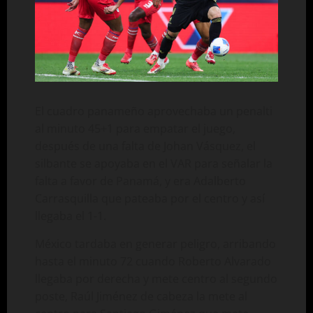
El cuadro panameño aprovechaba un penalti
al minuto 45+1 para empatar el juego,
después de una falta de Johan Vásquez, el
silbante se apoyaba en el VAR para señalar la
falta a favor de Panamá, y era Adalberto
Carrasquilla que pateaba por el centro y así
llegaba el 1-1.
México tardaba en generar peligro, arribando
hasta el minuto 72 cuando Roberto Alvarado
llegaba por derecha y mete centro al segundo
poste, Raúl Jiménez de cabeza la mete al