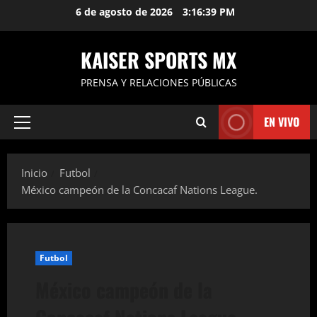
Saltar
6 de agosto de 2026
3:16:40 PM
al
contenido
KAISER SPORTS MX
PRENSA Y RELACIONES PÚBLICAS
EN VIVO
Menú
principal
Inicio
Futbol
México campeón de la Concacaf Nations League.
Futbol
México campeón de la