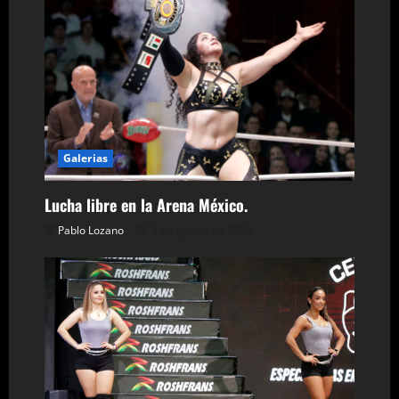
t
r
a
d
a
Galerias
s
Lucha libre en la Arena México.
Pablo Lozano
2 de agosto de 2026