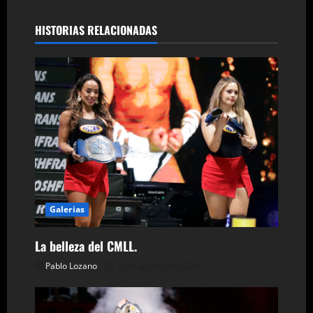
e
g
HISTORIAS RELACIONADAS
a
c
i
ó
n
d
Galerias
e
La belleza del CMLL.
e
Pablo Lozano
5 de agosto de 2026
n