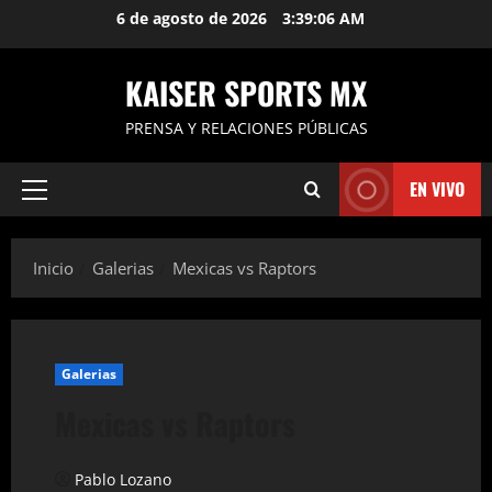
Saltar
6 de agosto de 2026
3:39:07 AM
al
contenido
KAISER SPORTS MX
PRENSA Y RELACIONES PÚBLICAS
EN VIVO
Menú
principal
Inicio
Galerias
Mexicas vs Raptors
Galerias
Mexicas vs Raptors
Pablo Lozano