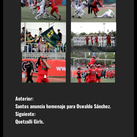
N
Anterior:
Santos anuncia homenaje para Oswaldo Sánchez.
a
Siguiente:
Quetzalli Girls.
v