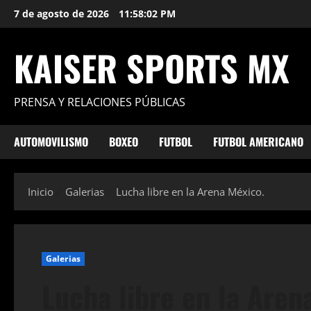
Saltar
7 de agosto de 2026
11:58:05 PM
al
contenido
KAISER SPORTS MX
PRENSA Y RELACIONES PÚBLICAS
AUTOMOVILISMO
BOXEO
FUTBOL
FUTBOL AMERICANO
Inicio
Galerias
Lucha libre en la Arena México.
Galerias
Lucha libre en la Aren