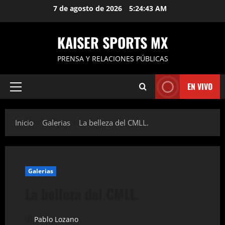
Saltar
7 de agosto de 2026
5:24:44 AM
al
contenido
KAISER SPORTS MX
PRENSA Y RELACIONES PÚBLICAS
EN VIVO
Menú
principal
Inicio
Galerias
La belleza del CMLL.
Galerias
La belleza del CMLL.
Pablo Lozano