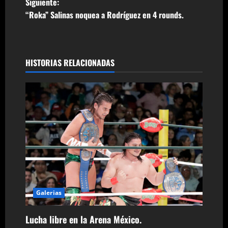
a
Siguiente:
“Roka” Salinas noquea a Rodríguez en 4 rounds.
v
e
g
HISTORIAS RELACIONADAS
a
c
i
ó
n
d
Galerias
e
Lucha libre en la Arena México.