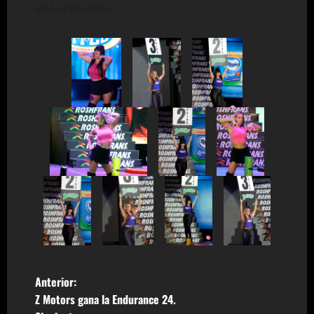
en la pasarela.
N
Anterior:
Z Motors gana la Endurance 24.