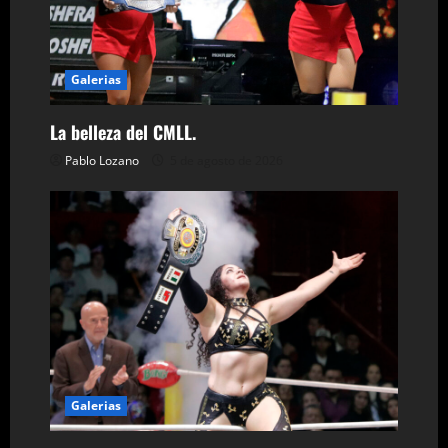
d
a
Galerias
s
La belleza del CMLL.
Pablo Lozano
5 de agosto de 2026
Galerias