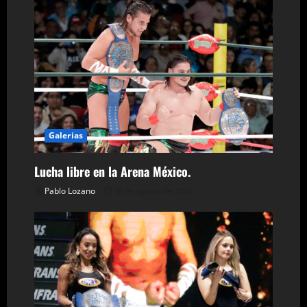
c
i
ó
n
d
Galerias
e
Lucha libre en la Arena México.
e
Pablo Lozano
6 de agosto de 2026
n
t
r
a