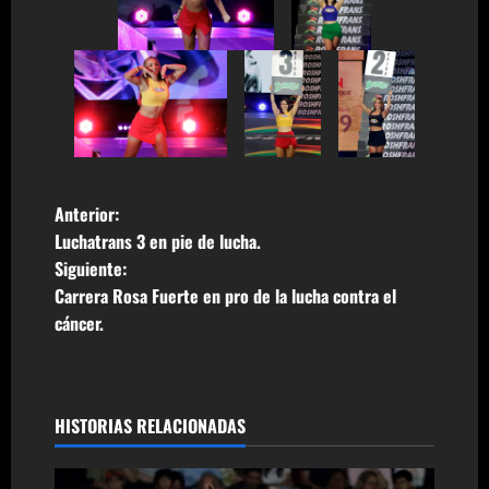
N
Anterior:
Luchatrans 3 en pie de lucha.
a
Siguiente:
Carrera Rosa Fuerte en pro de la lucha contra el
v
cáncer.
e
g
HISTORIAS RELACIONADAS
a