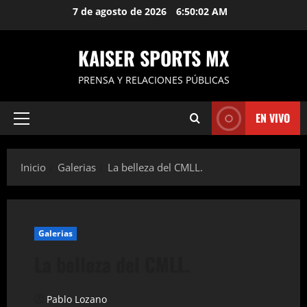
Saltar
7 de agosto de 2026
6:50:02 AM
al
contenido
KAISER SPORTS MX
PRENSA Y RELACIONES PÚBLICAS
EN VIVO
Menú
principal
Inicio
Galerias
La belleza del CMLL.
Galerias
La belleza del CMLL.
Pablo Lozano