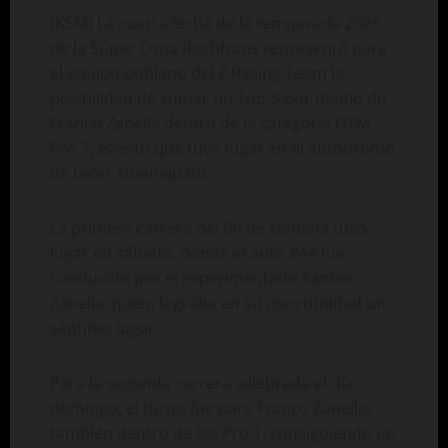
(KSM) La cuarta fecha de la temporada 2026
de la Súper Copa Roshfrans representó para
el equipo poblano del Z Racing Team la
posibilidad de sumar un Top-5 por medio de
Franco Zanella dentro de la categoría GTM
Pro 1, evento que tuvo lugar en el autódromo
de León, Guanajuato.
La primera carrera del fin de semana tuvo
lugar en sábado, donde el auto #44 fue
conducido por el experimentado Santos
Zanella, quien lograba en su oportunidad un
séptimo lugar.
Para la segunda carrera celebrada el día
domingo, el turno fue para Franco Zanella,
también dentro de los Pro 1, consiguiendo un