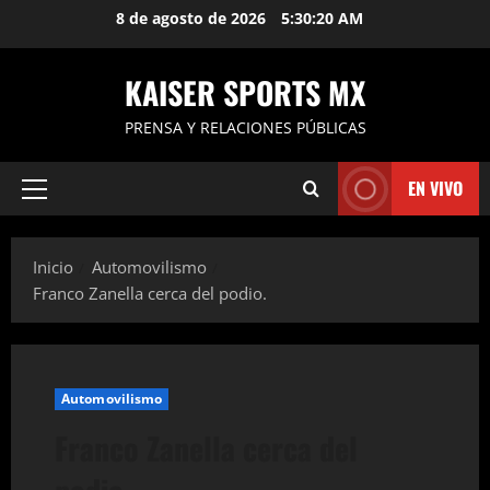
Saltar
8 de agosto de 2026
5:30:21 AM
al
contenido
KAISER SPORTS MX
PRENSA Y RELACIONES PÚBLICAS
EN VIVO
Menú
principal
Inicio
Automovilismo
Franco Zanella cerca del podio.
Automovilismo
Franco Zanella cerca del