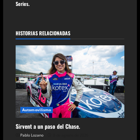
v
Series.
e
g
HISTORIAS RELACIONADAS
a
c
i
ó
n
d
Automovilismo
e
Sirvent a un paso del Chase.
e
Pablo Lozano
8 de agosto de 2026