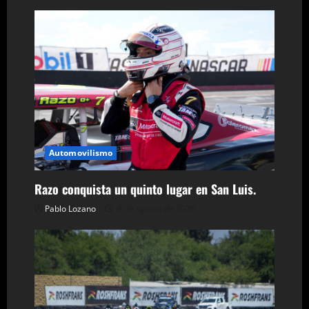
n
t
r
a
d
a
Automovilismo
s
Razo conquista un quinto lugar en San Luis.
Pablo Lozano
8 de agosto de 2026