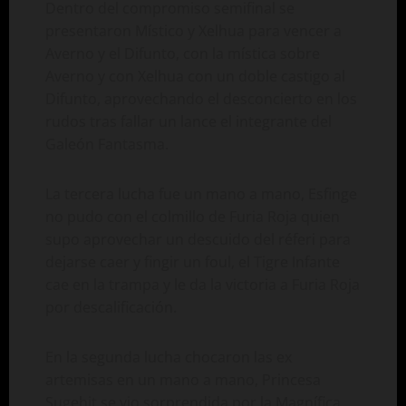
Dentro del compromiso semifinal se
presentaron Místico y Xelhua para vencer a
Averno y el Difunto, con la mística sobre
Averno y con Xelhua con un doble castigo al
Difunto, aprovechando el desconcierto en los
rudos tras fallar un lance el integrante del
Galeón Fantasma.
La tercera lucha fue un mano a mano, Esfinge
no pudo con el colmillo de Furia Roja quien
supo aprovechar un descuido del réferi para
dejarse caer y fingir un foul, el Tigre Infante
cae en la trampa y le da la victoria a Furia Roja
por descalificación.
En la segunda lucha chocaron las ex
artemisas en un mano a mano, Princesa
Sugehit se vio sorprendida por la Magnífica,