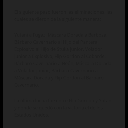
El siguiente paso fueron las eliminaciones, las
cuales se dieron de la siguiente manera:
Yutani a Fugaz, Máscara Dorada a Barboza,
Bárbaro Cavernario al Hijo del Pantera,
Explosivo al Hijo de Stuka junior, Volador
junior a Explosivo, Flip Gordon al Cobarde,
Bárbaro Cavernario a Neón, Máscara Dorada
a Volador junior, Bárbaro Cavernario a
Máscara Dorada y Flip Gordon al Bárbaro
Cavernario.
La última lucha fue entre Flip Gordon y Yutani,
y donde se quedó con la victoria el de los
Estados Unidos.