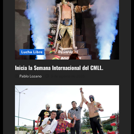
r
a
d
a
Lucha Libre
s
Inicia la Semana Internacional del CMLL.
Pablo Lozano
3 de agosto de 2026