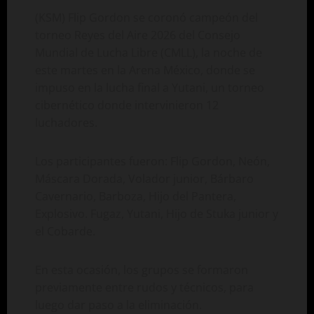
(KSM) Flip Gordon se coronó campeón del
torneo Reyes del Aire 2026 del Consejo
Mundial de Lucha Libre (CMLL), la noche de
este martes en la Arena México, donde se
impuso en la lucha final a Yutani, un torneo
cibernético donde intervinieron 12
luchadores.
Los participantes fueron: Flip Gordon, Neón,
Máscara Dorada, Volador junior, Bárbaro
Cavernario, Barboza, Hijo del Pantera,
Explosivo. Fugaz, Yutani, Hijo de Stuka junior y
el Cobarde.
En esta ocasión, los grupos se formaron
previamente entre rudos y técnicos, para
luego dar paso a la eliminación.