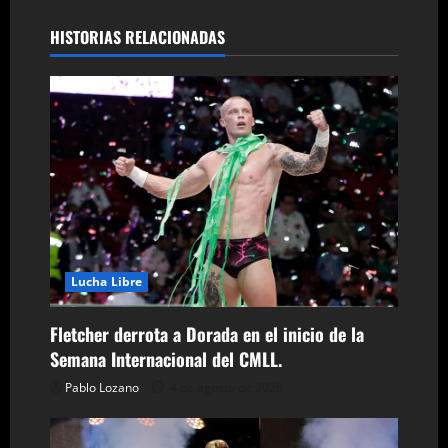
g
HISTORIAS RELACIONADAS
a
c
i
ó
n
d
Lucha Libre
e
Fletcher derrota a Dorada en el inicio de la
e
Semana Internacional del CMLL.
n
Pablo Lozano
4 de agosto de 2026
t