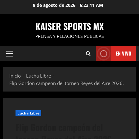
Saltar
8 de agosto de 2026
6:23:12 AM
al
contenido
KAISER SPORTS MX
PRENSA Y RELACIONES PÚBLICAS
EN VIVO
Menú
principal
Inicio
Lucha Libre
Flip Gordon campeón del torneo Reyes del Aire 2026.
Lucha Libre
Flip Gordon campeón del