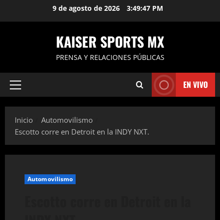
Saltar
9 de agosto de 2026
3:49:48 PM
al
contenido
KAISER SPORTS MX
PRENSA Y RELACIONES PÚBLICAS
EN VIVO
Menú
principal
Inicio
Automovilismo
Escotto corre en Detroit en la INDY NXT.
Automovilismo
Escotto corre en Detroit en la