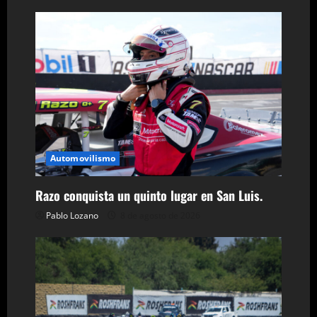
e
n
t
r
a
d
Automovilismo
a
Razo conquista un quinto lugar en San Luis.
s
Pablo Lozano
8 de agosto de 2026