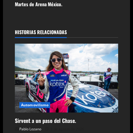
Martes de Arena México.
v
e
g
HISTORIAS RELACIONADAS
a
c
i
ó
n
d
Automovilismo
e
Sirvent a un paso del Chase.
Pablo Lozano
8 de agosto de 2026