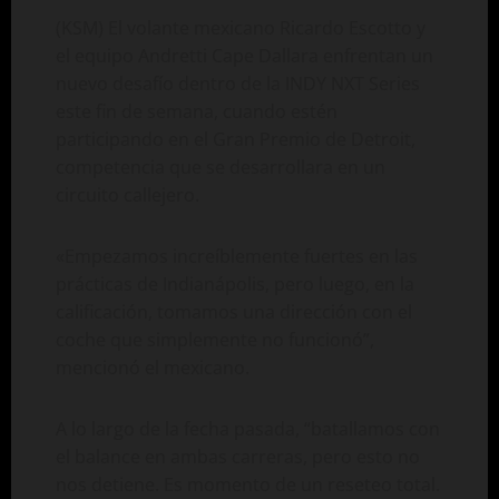
(KSM) El volante mexicano Ricardo Escotto y
el equipo Andretti Cape Dallara enfrentan un
nuevo desafío dentro de la INDY NXT Series
este fin de semana, cuando estén
participando en el Gran Premio de Detroit,
competencia que se desarrollara en un
circuito callejero.
«Empezamos increíblemente fuertes en las
prácticas de Indianápolis, pero luego, en la
calificación, tomamos una dirección con el
coche que simplemente no funcionó”,
mencionó el mexicano.
A lo largo de la fecha pasada, “batallamos con
el balance en ambas carreras, pero esto no
nos detiene. Es momento de un reseteo total.