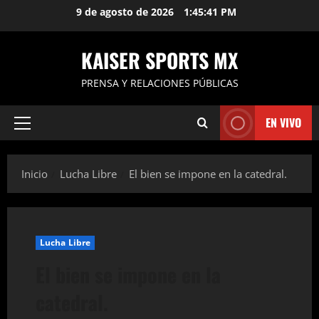
Saltar
9 de agosto de 2026
1:45:42 PM
al
contenido
KAISER SPORTS MX
PRENSA Y RELACIONES PÚBLICAS
EN VIVO
Menú
principal
Inicio
Lucha Libre
El bien se impone en la catedral.
Lucha Libre
El bien se impone en la
catedral.