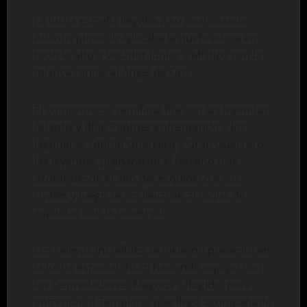
La lucha estrella llegaba a su final cuando
Atlantis junior le aplicaba la quebradora en
todo lo alto a Volador junior y Místico con la
mística rendía al Ángel de Oro.
El compromiso semifinal fue con las leyendas
Atlantis y Blue Panther enfrentando a los
laguneros Último Guerrero y Gran Guerrero,
las leyendas prepararon el terreno tras
azotar desde el alto del esquinero a sus
rivales y luego se los llevaron al toque de
espaldas con la universal.
Los relevos increíbles se hicieron presente en
la lucha especial, Titán haciendo equipo con
los Depredadores, Magnus y Rugido, para
enfrentar al Templario que llegó acompañado