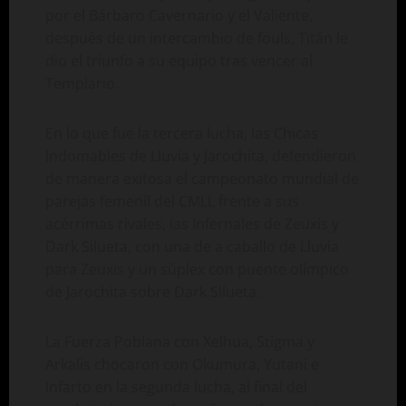
por el Bárbaro Cavernario y el Valiente,
después de un intercambio de fouls, Titán le
dio el triunfo a su equipo tras vencer al
Templario.
En lo que fue la tercera lucha, las Chicas
Indomables de Lluvia y Jarochita, defendieron
de manera exitosa el campeonato mundial de
parejas femenil del CMLL frente a sus
acérrimas rivales, las Infernales de Zeuxis y
Dark Silueta, con una de a caballo de Lluvia
para Zeuxis y un súplex con puente olímpico
de Jarochita sobre Dark Silueta.
La Fuerza Poblana con Xelhua, Stigma y
Arkalis chocaron con Okumura, Yutani e
Infarto en la segunda lucha, al final del