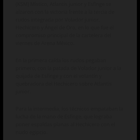
(KSM) Místico, Atlantis junior y Esfinge se
alzaron con la victoria frente a la tercia de
rudos integrada por Volador junior,
Hechicero y Ángel de Oro, en lo que fue el
compromiso principal de la cartelera del
viernes de Arena México.
En la primera caída los rudos pegaban
primero, con la patada de Volador junior a la
quijada de Esfinge y con el volantín y
quebradora del Hechicero sobre Atlantis
junior.
Para la intermedia, los técnicos empataban la
lucha de la mano de Esfinge, que lograba
poner espaldas planas al Hechicero con el
nudo egipcio.