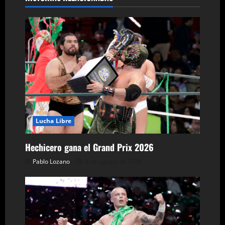
g
a
c
i
ó
n
d
Lucha Libre
e
Hechicero gana el Grand Prix 2026
Pablo Lozano
8 de agosto de 2026
e
n
t