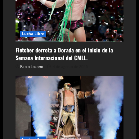
r
a
d
Lucha Libre
a
Fletcher derrota a Dorada en el inicio de la
s
Semana Internacional del CMLL.
Pablo Lozano
4 de agosto de 2026