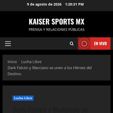
Saltar
9 de agosto de 2026
1:20:32 PM
al
contenido
KAISER SPORTS MX
PRENSA Y RELACIONES PÚBLICAS
EN VIVO
Menú
principal
Inicio
Lucha Libre
Dark Falcón y Marciano se unen a los Héroes del
Destino.
Lucha Libre
Dark Falcón y Marciano se