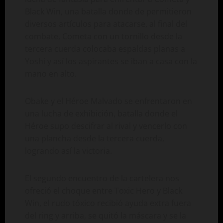
Black Win, una batalla donde de permitieron
diversos artículos para atacarse, al final del
combate, Cometa con un tornillo desde la
tercera cuerda colocaba espaldas planas a
Yoshi y así los aspirantes se iban a casa con la
mano en alto.
Obake y el Héroe Malvado se enfrentaron en
una lucha de exhibición, batalla donde el
Héroe supo descifrar al rival y vencerlo con
una plancha desde la tercera cuerda,
logrando así la victoria.
El segundo encuentro de la cartelera nos
ofreció el choque entre Toxic Hero y Black
Win, el rudo tóxico recibió ayuda extra fuera
del ring y arriba, se quitó la máscara y se la