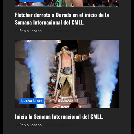
a
Fletcher derrota a Dorada en el inicio de la
s
Semana Internacional del CMLL.
Pablo Lozano
4 de agosto de 2026
Lucha Libre
Inicia la Semana Internacional del CMLL.
Pablo Lozano
3 de agosto de 2026