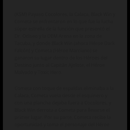
(KSM) Payaso Cocolores, la Calaca, Black Win y
Cometa se enfrentaron en lo que fue la lucha
súper estrella de la función que presentó el
Dr. Odiseo y la DEM Arena en la zona de
Tacuba, y donde Black Win (ahora Héroe Dark
Falcón) y Cometa (Héroe Marciano) se
ganaron su lugar dentro de los Héroes del
Destino junto al Capitán Ajolote, el Héroe
Malvado y Toxic Hero.
Cometa con toque de espaldas eliminaba a la
Calaca, Cometa vuela desde el esquinero y
con una plancha dejaba fuera a Cocolores, y
Black Win derrota a Cometa para llevarse el
primer lugar. Por su parte, Cometa recibe la
oportunidad y toma el personaje del Héroe