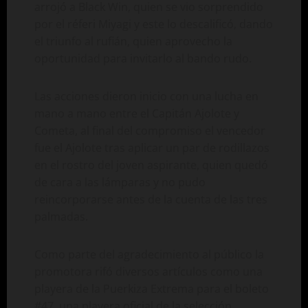
arrojó a Black Win, quien se vio sorprendido
por el réferi Miyagi y este lo descalificó, dando
el triunfo al rufián, quien aprovecho la
oportunidad para invitarlo al bando rudo.
Las acciones dieron inicio con una lucha en
mano a mano entre el Capitán Ajolote y
Cometa, al final del compromiso el vencedor
fue el Ajolote tras aplicar un par de rodillazos
en el rostro del joven aspirante, quien quedó
de cara a las lámparas y no pudo
reincorporarse antes de la cuenta de las tres
palmadas.
Como parte del agradecimiento al público la
promotora rifó diversos artículos como una
playera de la Puerkiza Extrema para el boleto
#47, una playera oficial de la selección