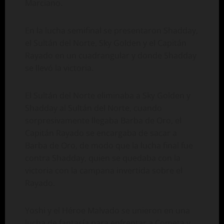
Marciano.
En la lucha semifinal se presentaron Shadday,
el Sultán del Norte, Sky Golden y el Capitán
Rayado en un cuadrangular y donde Shadday
se llevó la victoria.
El Sultán del Norte eliminaba a Sky Golden y
Shadday al Sultán del Norte, cuando
sorpresivamente llegaba Barba de Oro, el
Capitán Rayado se encargaba de sacar a
Barba de Oro, de modo que la lucha final fue
contra Shadday, quien se quedaba con la
victoria con la campana invertida sobre el
Rayado.
Yoshi y el Héroe Malvado se unieron en una
lucha de fantasía para enfrentar a Cometa y