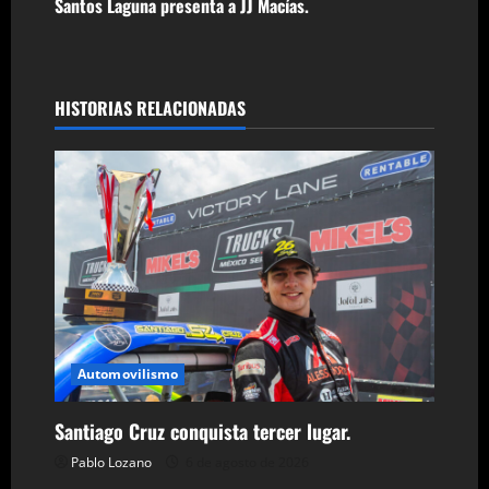
Santos Laguna presenta a JJ Macías.
v
e
g
HISTORIAS RELACIONADAS
a
c
i
ó
n
Automovilismo
d
e
Santiago Cruz conquista tercer lugar.
Pablo Lozano
6 de agosto de 2026
e