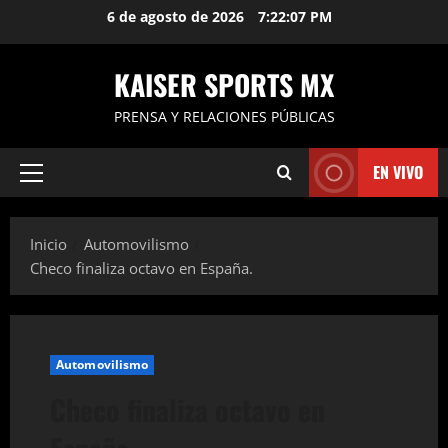
Saltar
6 de agosto de 2026
7:22:08 PM
al
contenido
KAISER SPORTS MX
PRENSA Y RELACIONES PÚBLICAS
EN VIVO
Menú
principal
Inicio
Automovilismo
Checo finaliza octavo en España.
Automovilismo
Checo finaliza octavo en