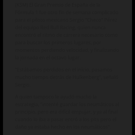
(KSM) El Gran Premio de España de la
Fórmula 1 fue otro fin de semana complicado
para el piloto mexicano Sergio “Checo” Pérez
del equipo Red Bull Racing, quien nunca
encontró el ritmo de carrera necesario como
para buscar los primeros lugares, por
momentos perdiendo velocidad, y finalizando
la jornada en el octavo lugar.
“Estábamos perdidos en el inicio, pasamos
mucho tiempo detrás de Hulkenberg”, señaló
Sergio.
A quien tampoco le ayudó mucho la
estrategia, “intenté guardar los neumáticos al
principio, pero era difícil empujar, y ya al final
cuando lo iba a pasar entró a los pits pero el
daño ya estaba hecho en los neumáticos”.