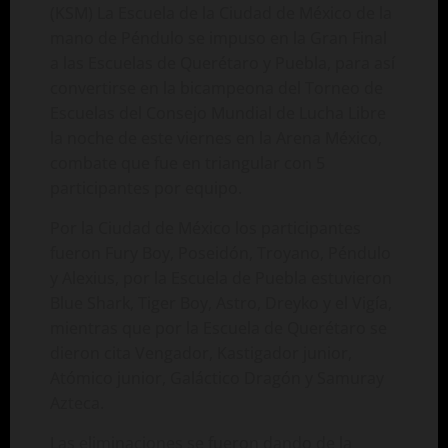
(KSM) La Escuela de la Ciudad de México de la
mano de Péndulo se impuso en la Gran Final
a las Escuelas de Querétaro y Puebla, para así
convertirse en la bicampeona del Torneo de
Escuelas del Consejo Mundial de Lucha Libre
la noche de este viernes en la Arena México,
combate que fue en triangular con 5
participantes por equipo.
Por la Ciudad de México los participantes
fueron Fury Boy, Poseidón, Troyano, Péndulo
y Alexius, por la Escuela de Puebla estuvieron
Blue Shark, Tiger Boy, Astro, Dreyko y el Vigía,
mientras que por la Escuela de Querétaro se
dieron cita Vengador, Kastigador junior,
Atómico junior, Galáctico Dragón y Samuray
Azteca.
Las eliminaciones se fueron dando de la