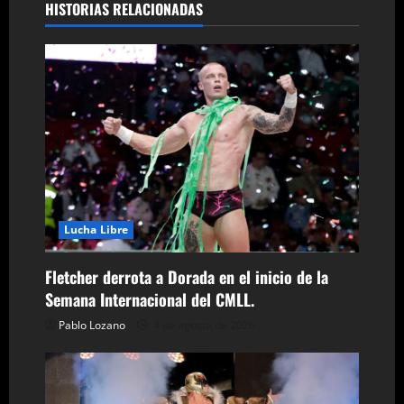
HISTORIAS RELACIONADAS
a
c
i
ó
n
d
Lucha Libre
e
Fletcher derrota a Dorada en el inicio de la
e
Semana Internacional del CMLL.
n
Pablo Lozano
4 de agosto de 2026
t