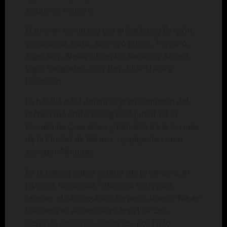
siguiente manera:
El primer eliminado era el Galáctico Dragón,
seguido de Astro, Atómico junior, Troyano,
Tiger Boy, Alexius, Dreyko, Samuray Azteca,
Vigía, Vengador, Fury Boy, Blue Shark y
Poseidón.
La batalla para definir al gran campeón del
torneo fue entre Kastigador junior de la
Escuela de Querétaro y Péndulo de la Escuela
de la Ciudad de México, resultando como
ganador Péndulo.
En la batalla súper estelar del programa, el
japonés Konosuke Takeshita consiguió
retener el campeonato de peso abierto Never
tras vencer al mexicano Ángel de Oro,
después de varios azotones, por fin lo