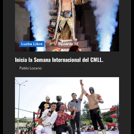
r
a
d
a
Lucha Libre
s
Inicia la Semana Internacional del CMLL.
Pablo Lozano
3 de agosto de 2026