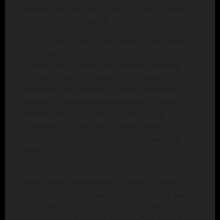
elevaba por los aires y con un drive lo dejaba
de cara a las lámparas.
Dentro del compromiso especial, Flip Gordon
hizo equipo con Blue Panther y el Capitán
Suicida fueron presa del colmillo de Rocky
Romero, Hijo del Villano III y el Difunto,
después que Rocky logró poner espaldas
planas al norteamericano ayudándose de
manera descarada de las cuerdas, sin
embargo, el réferi Bestia Negra no lo
consideró así y dio por bueno el triunfo de los
rudos.
La segunda lucha fue un relevo increíble de
amazonas, Persephone y la India Sioux en
contra de Zeuxis y Sanely, la victoria fue para
las primeras por la vía de la descalificación
después que Sanely le arrancará la máscara a