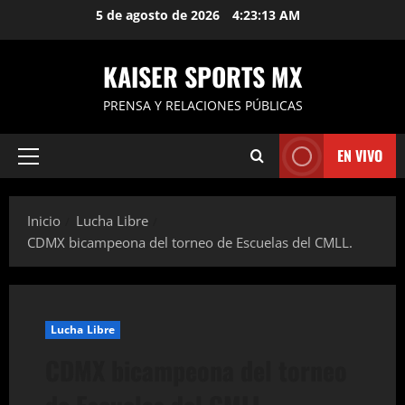
Saltar
5 de agosto de 2026
4:23:13 AM
al
contenido
KAISER SPORTS MX
PRENSA Y RELACIONES PÚBLICAS
EN VIVO
Menú
principal
Inicio
Lucha Libre
CDMX bicampeona del torneo de Escuelas del CMLL.
Lucha Libre
CDMX bicampeona del torneo