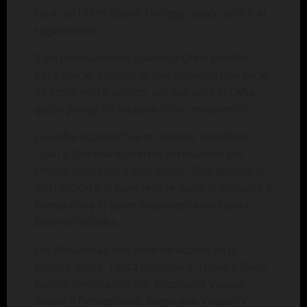
cara del réferi Güero Noriega, quién aplicó el
reglamento.
Y sorpresivamente aparecía Chris Jericho
para atacar Místico, lo que provocó una serie
de retos entre ambos, así que será el CMLL
quién ponga fecha para dicho encuentro.
La lucha especial fue en relevos increíbles,
Titán y Templario fueron derrotados por
Último Guerrero y Star junior, Star genera la
distracción y el Guerrero le quita la máscara a
Templario y lo pone espaldas planas para
llevarse la lucha.
Las Amazonas entraron en acción en la
tercera lucha. Tessa Blanchard, Lluvia y Skadi
fueron derrotadas por Stephanie Vaquer,
Zeuxis y Persephone, luego que Vaquer y