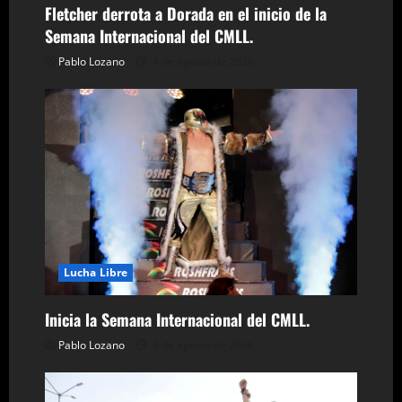
e
Fletcher derrota a Dorada en el inicio de la
Semana Internacional del CMLL.
e
Pablo Lozano
4 de agosto de 2026
n
t
r
a
d
a
Lucha Libre
s
Inicia la Semana Internacional del CMLL.
Pablo Lozano
3 de agosto de 2026