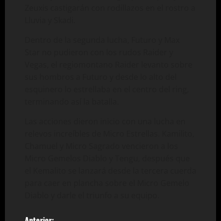
Zeuxis castigarán con rodillazos en el rostro a
Lluvia y Skadi.
Dentro de la segunda lucha, Futuro y Max
Star no pudieron con los rudos Raider y
Vegas, el regiomontano Raider levanto sobre
sus hombros a Futuro y desde lo alto del
esquinero lo estrellaba en el centro del ring,
terminando así la batalla.
Las acciones dieron inicio con una lucha en
relevos increíbles de Micro Estrellas. Kamilito,
Chamuel y Micro Sagrado vencieron a los
Micro Gemelos Diablo y Tengu, después que
el Kemalito se lanzará desde la tercera cuerda
para caer en plancha sobre el Micro Gemelo
Diablo y darle el triunfo a su equipo.
Anterior: