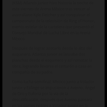
(KSM) Atlantis junior hizo historia la noche de
este viernes de Arena México tras vencer al
australiano Kyle Fletcher y así conquistar el
campeonato de la televisión de Ring of Honor,
evento estelar de la cartelera que presentó el
Consejo Mundial de Lucha Libre en la Arena
México.
Después de lograr azotarlo desde lo alto del
esquinero, Atlantis junior se lanzaba dos
planchas desde el esquinero y así rematar la
obra, logrando llevarse el cinturón a casa en
compañía de su padre.
Como lucha semifinal, Místico junto a Volador
junior y Esfinge se impusieron a Averno, Ángel
de Oro y Euforia por la vía de la
descalificación, después que Averno pateara
en las partes nobles a Volador junior en la