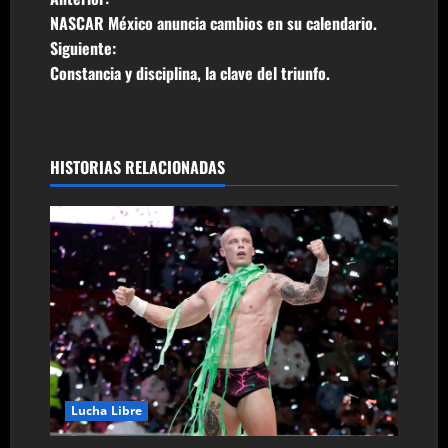
N
NASCAR México anuncia cambios en su calendario.
a
Siguiente:
Constancia y disciplina, la clave del triunfo.
v
e
g
HISTORIAS RELACIONADAS
a
c
i
ó
n
Lucha Libre
d