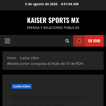
Saltar
5 de agosto de 2026
4:51:04 AM
al
contenido
KAISER SPORTS MX
PRENSA Y RELACIONES PÚBLICAS
EN VIVO
Menú
principal
Inicio
Lucha Libre
Atlantis junior conquista el título de TV de ROH.
Lucha Libre
Atlantis junior conquista el