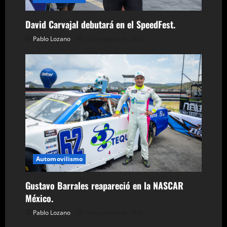
a
David Carvajal debutará en el SpeedFest.
s
Pablo Lozano
5 de agosto de 2026
Automovilismo
Gustavo Barrales reapareció en la NASCAR
México.
Pablo Lozano
5 de agosto de 2026