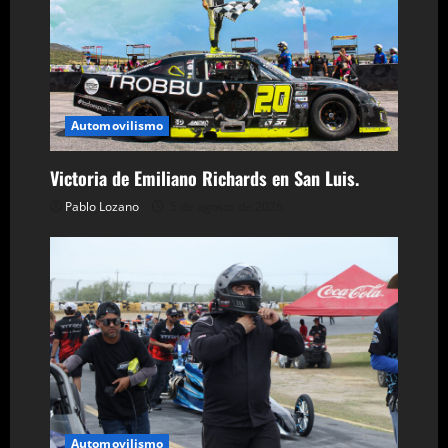
i
ó
n
d
Automovilismo
e
Victoria de Emiliano Richards en San Luis.
Pablo Lozano
5 de agosto de 2026
e
n
t
r
a
d
Automovilismo