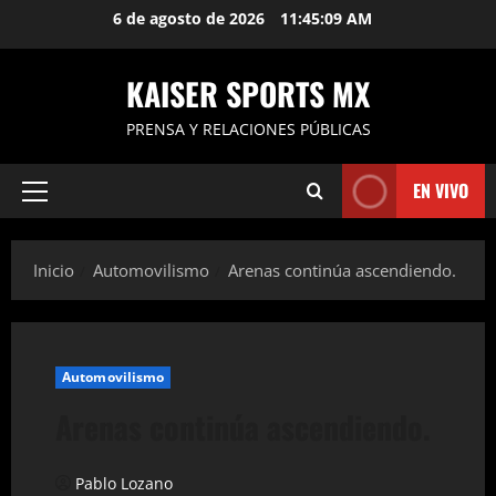
Saltar
6 de agosto de 2026
11:45:10 AM
al
contenido
KAISER SPORTS MX
PRENSA Y RELACIONES PÚBLICAS
EN VIVO
Menú
principal
Inicio
Automovilismo
Arenas continúa ascendiendo.
Automovilismo
Arenas continúa ascendiendo.
Pablo Lozano