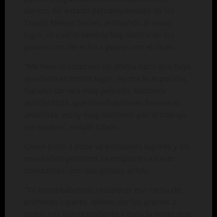
dentro del estado del campeonato de las
Trucks México Series, arribando al sexto
lugar, lo cual lo tendría hoy dentro de los
pilotos con derecho a pelear con el título.
“Me llevo la sorpresa de última hora que haya
quedado en tercer lugar, no me lo esperaba,
fue una carrera muy peleada, bastante
accidentada, que tuvo bastantes banderas
amarillas, estoy muy contento por el trabajo
del equipo”, señaló Edwin.
Quien poco a poco va escalando lugares y los
resultados positivos se empiezan a hacer
constantes, con dos podios al hilo.
“Ya necesitábamos recuperar esa racha de
primeros lugares, quiero dar las gracias a
todos mis patrocinadores y toda la gente que