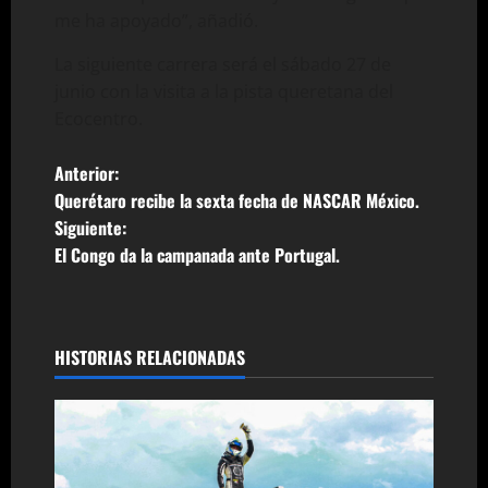
me ha apoyado”, añadió.
La siguiente carrera será el sábado 27 de
junio con la visita a la pista queretana del
Ecocentro.
N
Anterior:
Querétaro recibe la sexta fecha de NASCAR México.
a
Siguiente:
El Congo da la campanada ante Portugal.
v
e
g
HISTORIAS RELACIONADAS
a
c