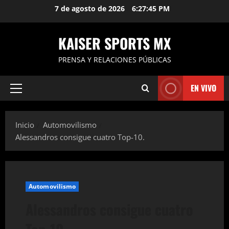
Saltar
7 de agosto de 2026
6:27:46 PM
al
contenido
KAISER SPORTS MX
PRENSA Y RELACIONES PÚBLICAS
EN VIVO
Menú
principal
Inicio
Automovilismo
Alessandros consigue cuatro Top-10.
Automovilismo
Alessandros consigue cuatro