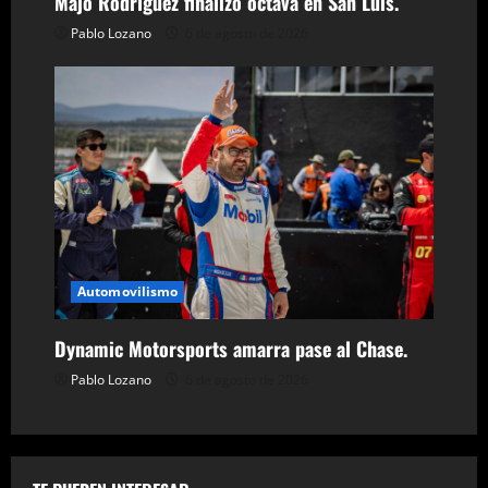
s
Majo Rodríguez finalizó octava en San Luis.
Pablo Lozano
6 de agosto de 2026
Automovilismo
Dynamic Motorsports amarra pase al Chase.
Pablo Lozano
6 de agosto de 2026