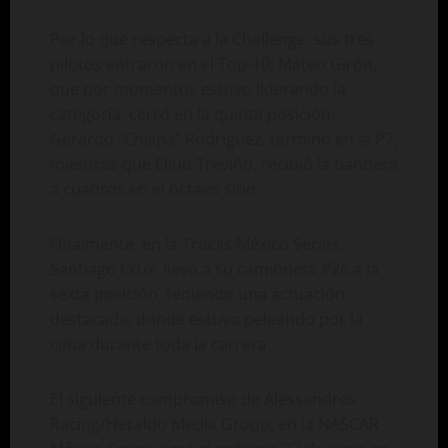
Por lo que respecta a la Challenge, sus tres
pilotos entraron en el Top-10; Mateo Girón,
que por momentos estuvo liderando la
categoría, cerró en la quinta posición;
Gerardo “Chispa” Rodríguez, terminó en la P7,
mientras que Eliud Treviño, recibió la bandera
a cuadros en el octavo sitio.
Finalmente, en la Trucks México Series,
Santiago Cruz, llevó a su camioneta #26 a la
sexta posición, teniendo una actuación
destacada, donde estuvo peleando por la
cima durante toda la carrera.
El siguiente compromiso de Alessandros
Racing/Heraldo Media Group, en la NASCAR