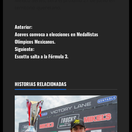
México Series, será el próximo 27 de junio en
territorio queretano.
N
Anterior:
Aceves convoca a elecciones en Medallistas
a
Olímpicos Mexicanos.
Siguiente:
v
Escotto salta a la Fórmula 3.
e
g
HISTORIAS RELACIONADAS
a
c
i
ó