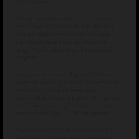
se le presentara.
En la primera mitad de carrera se mantuvo
con tiempos constantes en la media tabla,
pero sin dejar de ver la punta. Y aunque
algunas banderas amarillas entraron al
juego, Rovelo continuó paulatinamente su
progreso.
Su mayor recompensa llegó en el último
cuarto de carrera cuando cerró brecha y se
metió dentro de los primeros seis.
Lamentablemente para Rubén, el tiempo fue
implacable y tras un gran esfuerzo, cruzó la
meta en sexto lugar a 1.196 del ganador.
“Fue una carrera complicada tuvimos que ir
resolviendo cada reto que se nos presentó