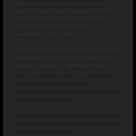
pero el auto se comportó muy bien en la
parte final y pudimos recuperar terreno, no
es el resultado que deseábamos, pero
logramos buenos puntos para el
campeonato”, dijo Rovelo.
Quien no tuvo la suerte necesaria esta vez fue
Helio Meza, que a pesar de ser protagonista
durante el primer stage, donde incluso se
colocó segundo logrando sus primeros dos
puntos del día, en el cierre tuvo
complicaciones que lo hicieron terminar en la
décimo segunda posición.
Omar Jurado, por su parte, llevó a su auto #54
a la décimo segunda plaza, cruzando la meta
a dos vueltas del ganador.