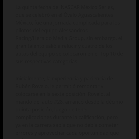
La quinta fecha de NASCAR México Series,
que se celebró en el Óvalo Aguascalientes
México, fue una jornada complicada para los
pilotos del equipo Alessandros
Racing/Heraldo Media Group, sin embargo, el
gran talento salió a relucir y cuatro de los
autos del equipo se colocaron en el Top 10 de
sus respectivas categorías.
Inicialmente, la experiencia y paciencia de
Rubén Rovelo, le permitió remontar y
colocarse en la sexta posición. Rovelo, al
mando del auto #28, arrancó desde la décimo
quinta posición, luego de tener
complicaciones durante la calificación, pero
ya en la carrera sabía que no debía cometer
errores y aprovechar cada oportunidad que