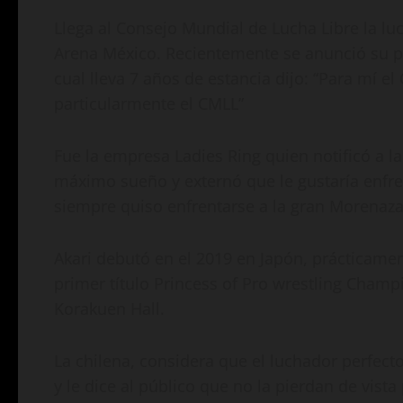
Llega al Consejo Mundial de Lucha Libre la lu
Arena México. Recientemente se anunció su pr
cual lleva 7 años de estancia dijo: “Para mí el
particularmente el CMLL”
Fue la empresa Ladies Ring quien notificó a la
máximo sueño y externó que le gustaría enfre
siempre quiso enfrentarse a la gran Morenaza d
Akari debutó en el 2019 en Japón, prácticamen
primer título Princess of Pro wrestling Cham
Korakuen Hall.
La chilena, considera que el luchador perfecto
y le dice al público que no la pierdan de vist