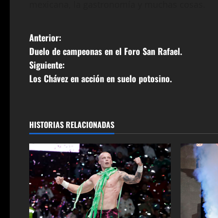
mexicana, la gastronomía y muchas cosas.
N
Anterior:
Duelo de campeonas en el Foro San Rafael.
a
Siguiente:
v
Los Chávez en acción en suelo potosino.
e
g
HISTORIAS RELACIONADAS
a
c
i
ó