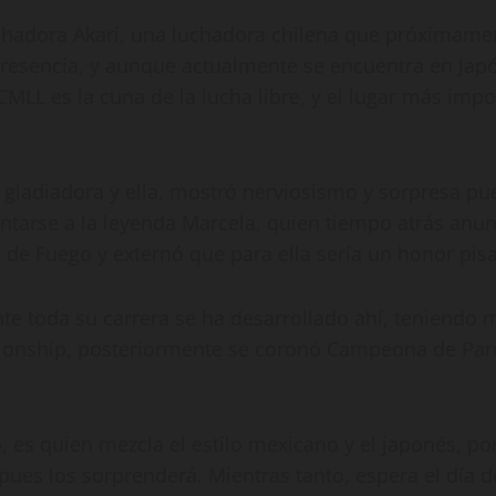
chadora Akari, una luchadora chilena que próximament
esencia, y aunque actualmente se encuentra en Japón
 CMLL es la cuna de la lucha libre, y el lugar más impo
 gladiadora y ella, mostró nerviosismo y sorpresa pue
ntarse a la leyenda Marcela, quien tiempo atrás anun
e Fuego y externó que para ella sería un honor pisar 
te toda su carrera se ha desarrollado ahí, teniendo 
pionship, posteriormente se coronó Campeona de Pare
, es quien mezcla el estilo mexicano y el japonés, po
a pues los sorprenderá. Mientras tanto, espera el día 