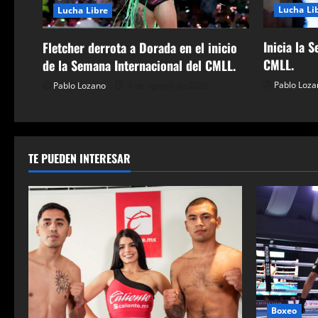
n
Lucha Li
Lucha Libre
d
Inicia la 
Fletcher derrota a Dorada en el inicio
e
CMLL.
de la Semana Internacional del CMLL.
Pablo Loza
Pablo Lozano
4 de agosto de 2026
e
n
t
TE PUEDEN INTERESAR
r
a
d
a
s
Boxeo