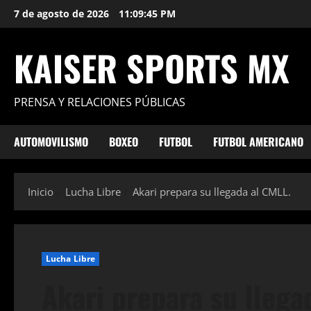
Saltar
7 de agosto de 2026
11:09:46 PM
al
contenido
KAISER SPORTS MX
PRENSA Y RELACIONES PÚBLICAS
AUTOMOVILISMO
BOXEO
FUTBOL
FUTBOL AMERICANO
Inicio
Lucha Libre
Akari prepara su llegada al CMLL.
Lucha Libre
Akari prepara su llega