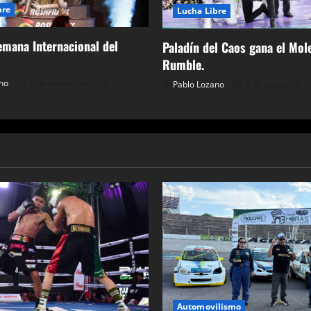
bre
Lucha Libre
Semana Internacional del
Paladín del Caos gana el Mol
Rumble.
no
3 de agosto de 2026
Pablo Lozano
1 de agosto de 
Automovilismo