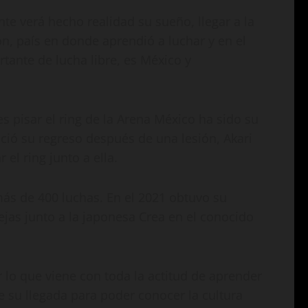
e verá hecho realidad su sueño, llegar a la
, país en donde aprendió a luchar y en el
rtante de lucha libre, es México y
s pisar el ring de la Arena México ha sido su
ció su regreso después de una lesión, Akari
el ring junto a ella.
más de 400 luchas. En el 2021 obtuvo su
jas junto a la japonesa Crea en el conocido
r lo que viene con toda la actitud de aprender
de su llegada para poder conocer la cultura