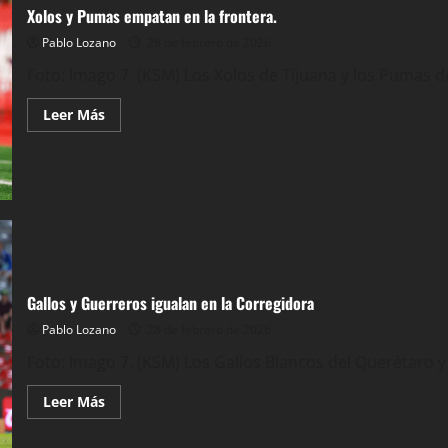
Xolos y Pumas empatan en la frontera.
Pablo Lozano
28 de febrero de 2026
Foto: Imago 7. (KSM) Los Xolos de Tijuana y los Pumas 
Leer
Leer Más
más
acerca
de
Xolos
y
Pumas
empatan
en
la
frontera.
Gallos y Guerreros igualan en la Corregidora
Pablo Lozano
28 de febrero de 2026
Foto: Imago 7. (KSM) Los Gallos Blancos del Querétaro y
Leer
Leer Más
más
acerca
de