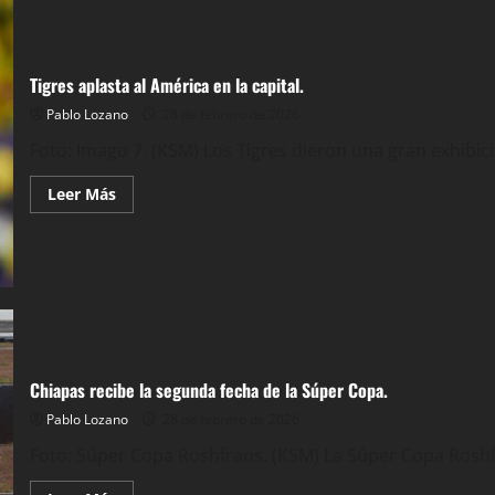
Tigres aplasta al América en la capital.
Pablo Lozano
28 de febrero de 2026
Foto: Imago 7. (KSM) Los Tigres dieron una gran exhibici
Leer
Leer Más
más
acerca
de
Tigres
aplasta
al
América
en
la
capital.
Chiapas recibe la segunda fecha de la Súper Copa.
Pablo Lozano
28 de febrero de 2026
Foto: Súper Copa Roshfrans. (KSM) La Súper Copa Roshfr