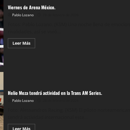
Viernes de Arena México.
Pablo Lozano
28 de febrero de 2026
Fotos: Pablo Lozano. (KSM) Una noche llena de emocione
rivalidades, así se vivió...
Leer
Leer Más
más
acerca
de
Viernes
de
Arena
México.
Helio Meza tendrá actividad en la Trans AM Series.
Pablo Lozano
28 de febrero de 2026
Foto: Alessandros Racing. (KSM) El piloto norteamerica
tendrá actividad internacional este...
Leer
Leer Más