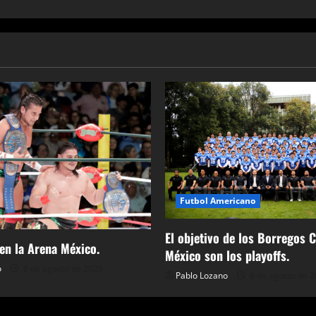
en
LUX
Futbol Americano
El objetivo de los Borregos 
 en la Arena México.
México son los playoffs.
o
6 de agosto de 2026
Pablo Lozano
6 de agosto de 