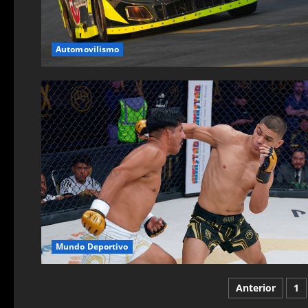
Automovilismo
Mundo Deportivo
Paginaci
Anterior
1