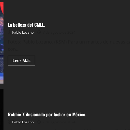
al
Santos
femenil.
La belleza del CMLL.
Pablo Lozano
7 de agosto de 2024
Fotos: Pablo Lozano. (KSM) Para un martes de nuevas 
con...
Leer
Leer Más
más
acerca
de
La
belleza
del
CMLL.
Robbie X ilusionado por luchar en México.
Pablo Lozano
7 de agosto de 2024