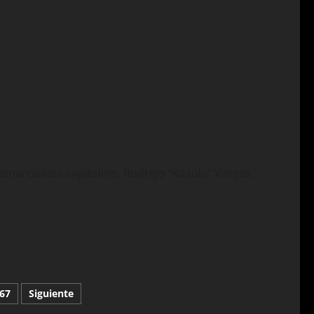
emarcialista capitalino, Rodrigo “Kazula” Vargas,
67
Siguiente