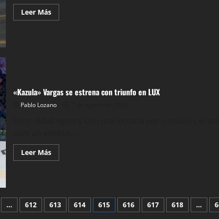
Leer
Leer Más
más
acerca
de
Alessandros
Racing
por
la
de
cuadros
este
domingo.
«Kazula» Vargas se estrena con triunfo en LUX
Pablo Lozano
7 de agosto de 2024
Foto: Akbal Agency Con una victoria por sumisión, el art
tuvo un exitoso...
Leer
Leer Más
más
acerca
de
«Kazula»
Vargas
se
estrena
ón
…
612
613
614
615
616
617
618
…
6
con
triunfo