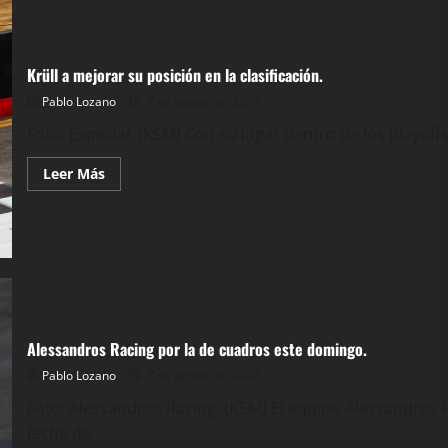
el
17
de
agosto.
Krüll a mejorar su posición en la clasificación.
Pablo Lozano
7 de agosto de 2024
Foto: Especial. (KSM) Con su lugar dentro de los playoff
Leer
Leer Más
más
acerca
de
Krüll
a
mejorar
su
posición
en
la
clasificación.
Alessandros Racing por la de cuadros este domingo.
Pablo Lozano
7 de agosto de 2024
Foto: Alessandros Racing. (KSM) El equipo Alessandros R
fecha de...