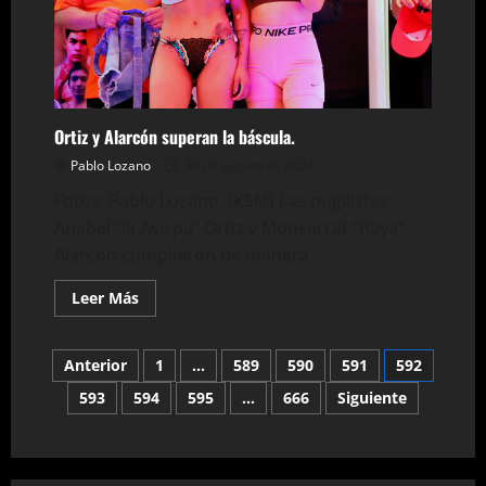
Ortiz y Alarcón superan la báscula.
Pablo Lozano
30 de agosto de 2024
Fotos: Pablo Lozano. (KSM) Las pugilistas
Anabel “la Avispa” Ortiz y Monserrat “Raya”
Alarcón cumplieron de manera...
Leer
Leer Más
más
acerca
de
Paginación
Ortiz
Anterior
1
…
589
590
591
592
y
Alarcón
593
594
595
…
666
Siguiente
de
superan
la
báscula.
entradas