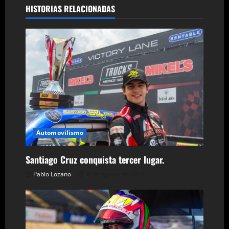
g
HISTORIAS RELACIONADAS
a
c
i
ó
n
Automovilismo
d
e
Santiago Cruz conquista tercer lugar.
Pablo Lozano
6 de agosto de 2026
e
n
t