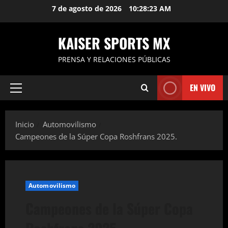
Saltar
7 de agosto de 2026
10:28:24 AM
al
contenido
KAISER SPORTS MX
PRENSA Y RELACIONES PÚBLICAS
EN VIVO
Menú
principal
Inicio
Automovilismo
Campeones de la Súper Copa Roshfrans 2025.
Automovilismo
Campeones de la Súper Copa