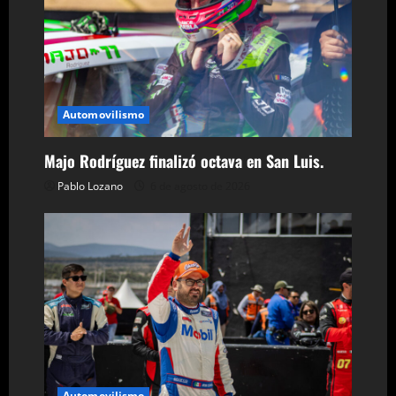
r
a
d
Automovilismo
a
Majo Rodríguez finalizó octava en San Luis.
s
Pablo Lozano
6 de agosto de 2026
Automovilismo