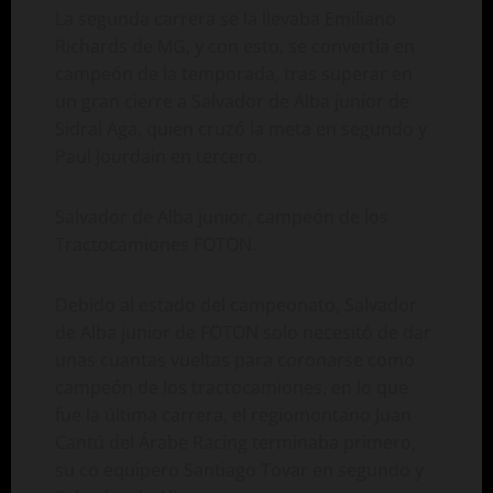
La segunda carrera se la llevaba Emiliano
Richards de MG, y con esto, se convertía en
campeón de la temporada, tras superar en
un gran cierre a Salvador de Alba junior de
Sidral Aga, quien cruzó la meta en segundo y
Paul Jourdain en tercero.
Salvador de Alba junior, campeón de los
Tractocamiones FOTON.
Debido al estado del campeonato, Salvador
de Alba junior de FOTON solo necesitó de dar
unas cuantas vueltas para coronarse como
campeón de los tractocamiones, en lo que
fue la última carrera, el regiomontano Juan
Cantú del Árabe Racing terminaba primero,
su co equipero Santiago Tovar en segundo y