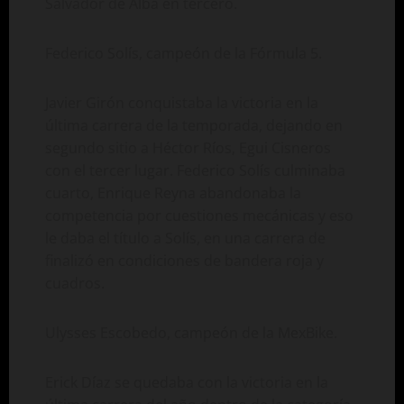
Salvador de Alba en tercero.
Federico Solís, campeón de la Fórmula 5.
Javier Girón conquistaba la victoria en la
última carrera de la temporada, dejando en
segundo sitio a Héctor Ríos, Egui Cisneros
con el tercer lugar. Federico Solís culminaba
cuarto, Enrique Reyna abandonaba la
competencia por cuestiones mecánicas y eso
le daba el título a Solís, en una carrera de
finalizó en condiciones de bandera roja y
cuadros.
Ulysses Escobedo, campeón de la MexBike.
Erick Díaz se quedaba con la victoria en la