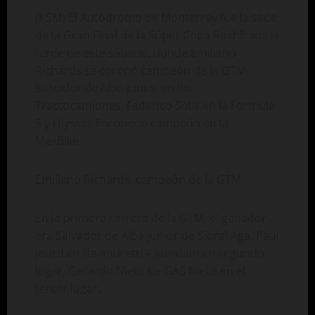
(KSM) El Autódromo de Monterrey fue la sede
de la Gran Final de la Súper Copa Roshfrans la
tarde de este sábado, donde Emiliano
Richards se coronó campeón de la GTM,
Salvador de Alba junior en los
Tractocamiones, Federico Solís en la Fórmula
5 y Ulysses Escobedo campeón en la
MexBike.
Emiliano Richards, campeón de la GTM.
En la primera carrera de la GTM, el ganador
era Salvador de Alba junior de Sidral Aga, Paul
Jourdain de Andretti – Jourdain en segundo
lugar, Gerardo Nieto de GAS Nieto en el
tercer lugar.