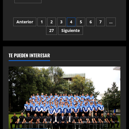
más
acerca
de
Templario,
Titán
Paginación
Anterior
1
2
3
4
5
6
7
…
y
Esfinge
hunden
27
Siguiente
de
al
Galeón
Fantasma.
entradas
TE PUEDEN INTERESAR