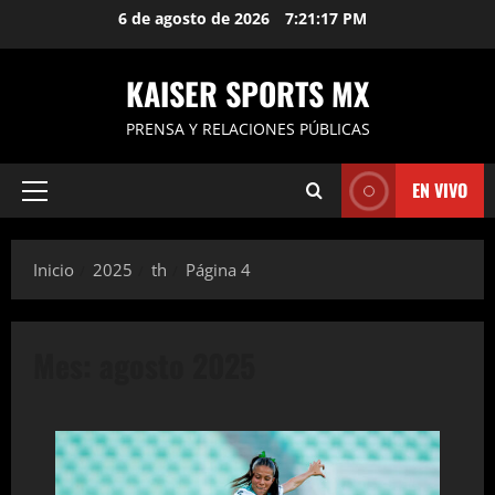
Saltar
6 de agosto de 2026
7:21:18 PM
al
contenido
KAISER SPORTS MX
PRENSA Y RELACIONES PÚBLICAS
EN VIVO
Menú
principal
Inicio
2025
th
Página 4
Mes:
agosto 2025