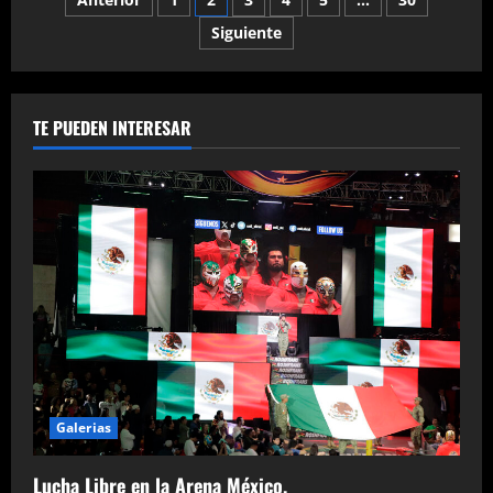
Paginación
y
la
Fórmula
Siguiente
de
3
visitan
Barcelona.
entradas
TE PUEDEN INTERESAR
Galerias
Lucha Libre en la Arena México.