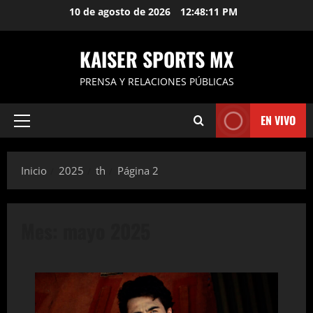
Saltar
10 de agosto de 2026
12:48:12 PM
al
contenido
KAISER SPORTS MX
PRENSA Y RELACIONES PÚBLICAS
EN VIVO
Menú
principal
Inicio
2025
th
Página 2
Mes:
mayo 2025